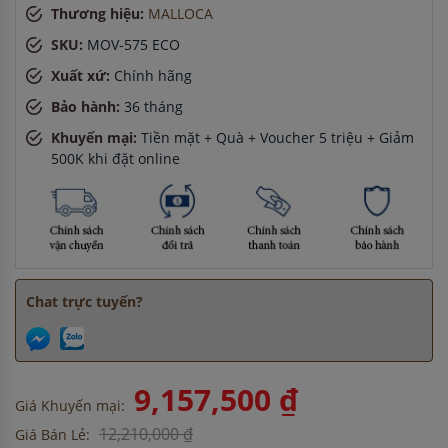
Thương hiệu:
MALLOCA
Anh Quang
-
ở Hải Dương đã đặt máy hút mùi cách đây 30
phút
SKU:
MOV-575 ECO
Chị Thảo
-
ở Hải Phòng đã đặt bếp từ cách đây 5 giờ
Xuất xứ:
Chính hãng
Anh Hùng
-
ở Bình Dương đã mua chậu vòi rửa bát cách
đây 3 giờ
Bảo hành:
36 tháng
Anh Quang
-
ở Hải Phòng đã đặt máy hút mùi cách đây 1
Khuyến mại:
Tiền mặt + Quà + Voucher 5 triệu + Giảm
giờ
500K khi đặt online
Anh Minh
-
ở Bình Dương đã mua chậu vòi rửa bát cách đây
8 giờ
Anh Quang
-
ở Hải Dương đã đặt máy hút mùi cách đây 30
phút
Chat trực tuyến?
9,157,500 ₫
Giá Khuyến mại:
12,210,000 ₫
Giá Bán Lẻ: