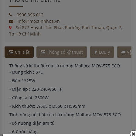
0906 396 012
info@moctinhhoa.vn
Số 877 Huỳnh Tấn Phát, Phường Phú Thuận, Quận 7,
Tp Hồ Chí Minh
Chi tiết
Thông số kỹ thuật
Lưu ý
Vận
Thông số kĩ thuật của Lò nướng Malloca MOV-575 ECO
- Dung tích : 57L
- Đèn 1*25W
- Điện áp : 220-240V/50Hz
- Công suất: 2300W
- Kích thước: W595 x D550 x H595mm
Tính năng nổi bật của Lò nướng Malloca MOV-575 ECO
- Lò nướng điện âm tủ
×
- 6 Chức năng