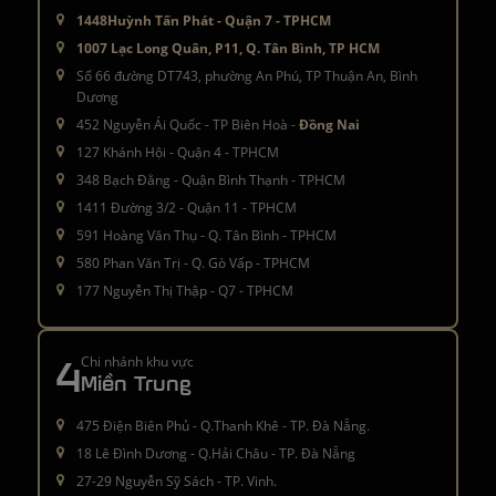
1448Huỳnh Tấn Phát - Quận 7 - TPHCM
1007 Lạc Long Quân, P11, Q. Tân Bình, TP HCM
Số 66 đường DT743, phường An Phú, TP Thuận An, Bình
Dương
452 Nguyễn Ái Quốc - TP Biên Hoà -
Đồng Nai
127 Khánh Hội - Quận 4 - TPHCM
348 Bạch Đằng - Quận Bình Thạnh - TPHCM
1411 Đường 3/2 - Quận 11 - TPHCM
591 Hoàng Văn Thụ - Q. Tân Bình - TPHCM
580 Phan Văn Trị - Q. Gò Vấp - TPHCM
177 Nguyễn Thị Thập - Q7 - TPHCM
4
Chi nhánh khu vực
Miền Trung
475 Điện Biên Phủ - Q.Thanh Khê - TP. Đà Nẵng.
18 Lê Đình Dương - Q.Hải Châu - TP. Đà Nẵng
27-29 Nguyễn Sỹ Sách - TP. Vinh.