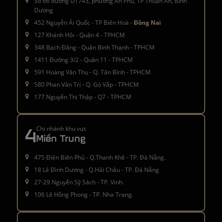
Số 66 đường DT743, phường An Phú, TP Thuận An, Bình
Dương
452 Nguyễn Ái Quốc - TP Biên Hoà -
Đồng Nai
127 Khánh Hội - Quận 4 - TPHCM
348 Bạch Đằng - Quận Bình Thạnh - TPHCM
1411 Đường 3/2 - Quận 11 - TPHCM
591 Hoàng Văn Thụ - Q. Tân Bình - TPHCM
580 Phan Văn Trị - Q. Gò Vấp - TPHCM
177 Nguyễn Thị Thập - Q7 - TPHCM
4
Chi nhánh khu vực
Miền Trung
475 Điện Biên Phủ - Q.Thanh Khê - TP. Đà Nẵng.
18 Lê Đình Dương - Q.Hải Châu - TP. Đà Nẵng
27-29 Nguyễn Sỹ Sách - TP. Vinh.
106 Lê Hồng Phong - TP. Nha Trang.