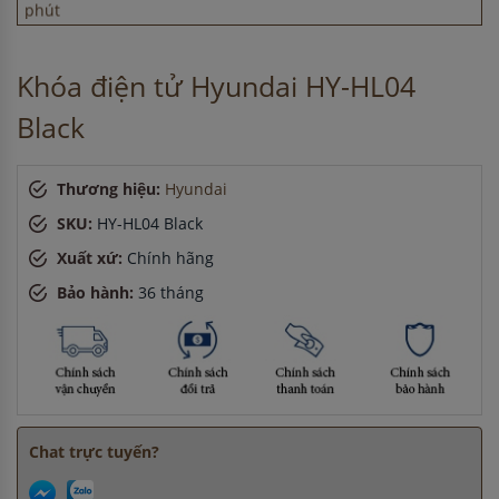
Chị Tuyết
-
ở Đồng Nai đã mua chậu vòi rửa bát cách đây 3
giờ
Anh Hùng
-
ở Đồng Nai đã mua máy sấy bát cách đây 15
Khóa điện tử Hyundai HY-HL04
phút
Chị Thảo
-
ở Hà Nội đã đặt lò vi sóng cách đây 2 giờ
Black
Anh Minh
-
ở Đồng Nai đã mua máy sấy bát cách đây 8 giờ
Thương hiệu:
Hyundai
SKU:
HY-HL04 Black
Xuất xứ:
Chính hãng
Bảo hành:
36 tháng
Chat trực tuyến?