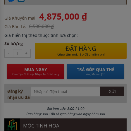
4,875,000 ₫
Giá Khuyến mại:
6,500,000 ₫
Giá Bán Lẻ:
Giá hiển thị theo thuộc tính lựa chọn:
Số lượng
ĐẶT HÀNG
-
+
Giao tận nơi, lắp đặt miễn phí
MUA NGAY
TRẢ GÓP QUA THẺ
Giao Tận Nơi Hoặc Nhận Tại Cửa Hàng
Visa, Master, JCB
Đăng ký
nhận ưu đãi
Giờ làm việc: 8:00-21:00
Đơn hàng sau 18h sẽ giao hàng vào ngày hôm sau
MỘC TINH HOA