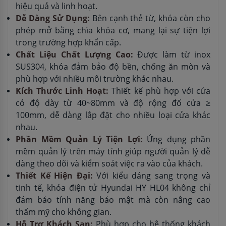
hiệu quả và linh hoạt.
Dễ Dàng Sử Dụng:
Bên cạnh thẻ từ, khóa còn cho
phép mở bằng chìa khóa cơ, mang lại sự tiện lợi
trong trường hợp khẩn cấp.
Chất Liệu Chất Lượng Cao:
Được làm từ inox
SUS304, khóa đảm bảo độ bền, chống ăn mòn và
phù hợp với nhiều môi trường khác nhau.
Kích Thước Linh Hoạt:
Thiết kế phù hợp với cửa
có độ dày từ 40~80mm và độ rộng đố cửa ≥
100mm, dễ dàng lắp đặt cho nhiều loại cửa khác
nhau.
Phần Mềm Quản Lý Tiện Lợi:
Ứng dụng phần
mềm quản lý trên máy tính giúp người quản lý dễ
dàng theo dõi và kiểm soát việc ra vào của khách.
Thiết Kế Hiện Đại:
Với kiểu dáng sang trọng và
tinh tế, khóa điện tử Hyundai HY HL04 không chỉ
đảm bảo tính năng bảo mật mà còn nâng cao
thẩm mỹ cho không gian.
Hỗ Trợ Khách Sạn:
Phù hợp cho hệ thống khách