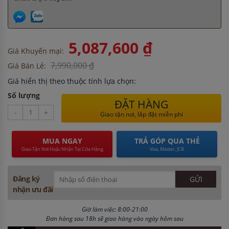
5,087,600 ₫
Giá Khuyến mại:
7,990,000 ₫
Giá Bán Lẻ:
Giá hiển thị theo thuộc tính lựa chọn:
Số lượng
ĐẶT HÀNG
-
+
Giao tận nơi, lắp đặt miễn phí
MUA NGAY
TRẢ GÓP QUA THẺ
Giao Tận Nơi Hoặc Nhận Tại Cửa Hàng
Visa, Master, JCB
Đăng ký
nhận ưu đãi
Giờ làm việc: 8:00-21:00
Đơn hàng sau 18h sẽ giao hàng vào ngày hôm sau