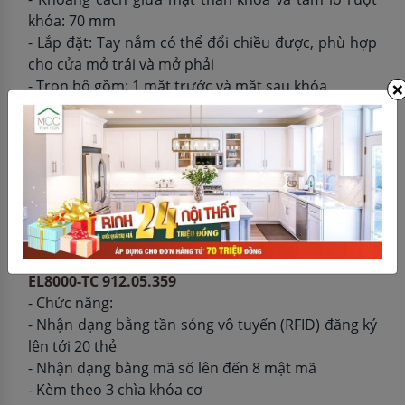
khóa: 70 mm
- Lắp đặt: Tay nắm có thể đổi chiều được, phù hợp
cho cửa mở trái và mở phải
×
- Trọn bộ gồm: 1 mặt trước và mặt sau khóa
- 1 thân khóa và bas thân khóa
- 1 sách hướng dẫn sử dụng
- 3 chìa cơ mở khẩn cấp
- 1 tờ rập
- 1 bộ vít
- 8 pin
- 4 thẻ
Tính năng nổi bật của khóa điện tử Hafele
EL8000-TC 912.05.359
- Chức năng:
- Nhận dạng bằng tần sóng vô tuyến (RFID) đăng ký
lên tới 20 thẻ
- Nhận dạng bằng mã số lên đến 8 mật mã
- Kèm theo 3 chìa khóa cơ