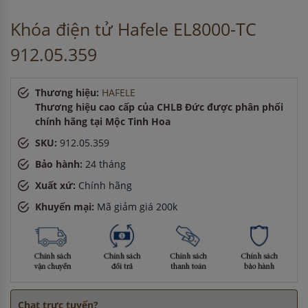
giờ
Khóa điện tử Hafele EL8000-TC
Anh Hào
-
ở Hải Dương đã đặt bếp từ cách đây 5 giờ
Anh Tuấn
-
ở Cần Thơ đã mua máy sấy bát cách đây 15
912.05.359
phút
Thương hiệu:
HAFELE
Thương hiệu cao cấp của CHLB Đức được phân phối
chính hãng tại Mộc Tinh Hoa
SKU:
912.05.359
Bảo hành:
24 tháng
Xuất xứ:
Chính hãng
Khuyến mại:
Mã giảm giá 200k
Chat trực tuyến?