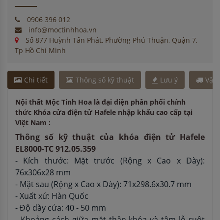
0906 396 012
info@moctinhhoa.vn
Số 877 Huỳnh Tấn Phát, Phường Phú Thuận, Quận 7,
Tp Hồ Chí Minh
Chi tiết
Thông số kỹ thuật
Lưu ý
Vận
Nội thất Mộc Tinh Hoa là đại diện phân phối chính
thức Khóa cửa điện tử Hafele nhập khẩu cao cấp tại
Việt Nam :
Thông số kỹ thuật của khóa điện tử Hafele
EL8000-TC 912.05.359
- Kích thước: Mặt trước (Rộng x Cao x Dày):
76x306x28 mm
- Mặt sau (Rộng x Cao x Dày): 71x298.6x30.7 mm
- Xuất xứ: Hàn Quốc
- Độ dày cửa: 40 - 50 mm
- Khoảng cách giữa mặt thân khóa và tâm lỗ ruột