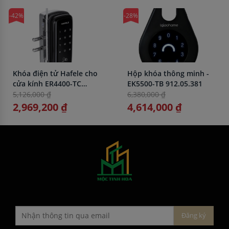
-42%
-28%
Khóa điện tử Hafele cho
Hộp khóa thông minh -
cửa kính ER4400-TC
EK5500-TB 912.05.381
912.05.700
5,126,000 ₫
6,380,000 ₫
2,969,200 ₫
4,614,000 ₫