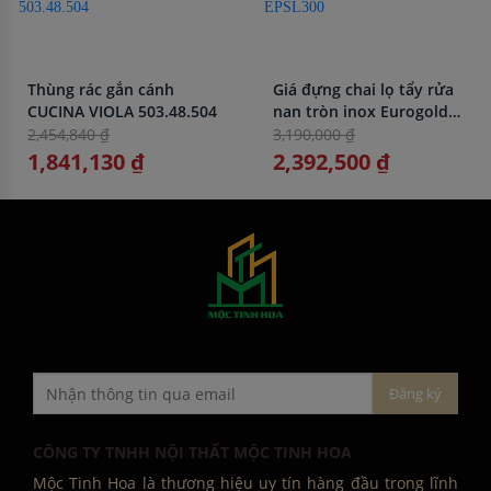
Thùng rác gắn cánh
Giá đựng chai lọ tẩy rửa
CUCINA VIOLA 503.48.504
nan tròn inox Eurogold
EPSL300
2,454,840 ₫
3,190,000 ₫
1,841,130 ₫
2,392,500 ₫
CÔNG TY TNHH NỘI THẤT MỘC TINH HOA
Mộc Tinh Hoa là thương hiệu uy tín hàng đầu trong lĩnh