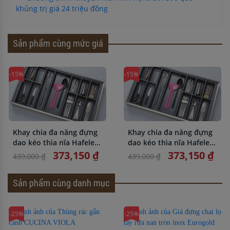
khủng trị giá 24 triệu đồng
Sản phẩm cùng mức giá
-15%
-15%
Khay chia đa năng đựng
Khay chia đa năng đựng
dao kéo thìa nĩa Hafele
dao kéo thìa nĩa Hafele
556.52.743
556.52.743
373,150 ₫
373,150 ₫
439,000 ₫
439,000 ₫
Sản phẩm cùng danh mục
-25%
-25%