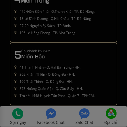
Miền Trung
475 Điện Biên Phủ - Q.Thanh Khê - TP. Đà Nẵng.
18 Lê Đình Dương - Q.Hải Châu - TP. Đà Nẵng
27-29 Nguyễn Sỹ Sách - TP. Vinh.
106 Lê Hồng Phong - TP. Nha Trang.
5
Chi nhánh khu vực
Miền Bắc
41 Thanh Nhàn - Q. Hai Bà Trưng - HN.
302 Khâm Thiên - Q. Đống Đa - HN.
106 Thái Thịnh - Q. Đống Đa - HN.
373 Hoàng Quốc Việt - Q. Cầu Giấy - HN.
Trụ sở: 1448 Huỳnh Tấn Phát - Quận 7 - TPHCM.
Â© 2016 - 2021
moctinhhoa.vn
. All rights reserved
Gọi ngay
Facebook Chat
Zalo Chat
Địa chỉ