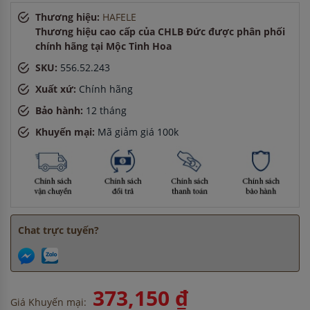
Anh Minh
-
ở TP. Hồ Chí Minh đã mua máy sấy bát cách đây
Thương hiệu:
HAFELE
15 phút
Thương hiệu cao cấp của CHLB Đức được phân phối
Anh Quang
-
ở Hải Phòng đã đặt lò vi sóng cách đây 30 phút
chính hãng tại Mộc Tinh Hoa
Anh Minh
-
ở Đồng Nai đã mua bếp điện từ cách đây 15
SKU:
556.52.243
phút
Chị Hà
-
ở TP. Hồ Chí Minh đã mua máy sấy bát cách đây 15
Xuất xứ:
Chính hãng
phút
Bảo hành:
12 tháng
Khuyến mại:
Mã giảm giá 100k
Chat trực tuyến?
373,150 ₫
Giá Khuyến mại: