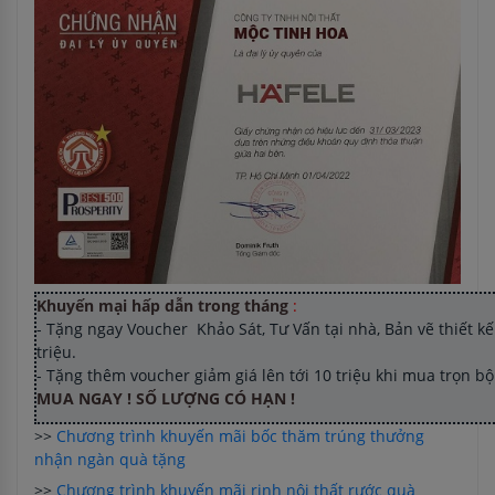
Khuyến mại hấp dẫn trong tháng
:
- Tặng ngay Voucher Khảo Sát, Tư Vấn tại nhà, Bản vẽ thiết kế 
triệu.
- Tặng thêm voucher giảm giá lên tới 10 triệu khi mua trọn b
MUA NGAY ! SỐ LƯỢNG CÓ HẠN !
>>
Chương trình khuyến mãi bốc thăm trúng thưởng
nhận ngàn quà tặng
>>
Chương trình khuyến mãi rinh nội thất rước quà