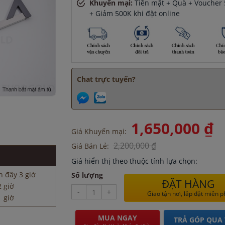
Khuyến mại:
Tiền mặt + Quà + Voucher 5
+ Giảm 500K khi đặt online
Chat trực tuyến?
2 giờ
1,650,000 ₫
 giờ
Giá Khuyến mại:
y 30 phút
2,200,000 ₫
Giá Bán Lẻ:
ây 30 phút
Giá hiển thị theo thuộc tính lựa chọn:
 đây 3 giờ
Số lượng
2 giờ
ĐẶT HÀNG
 giờ
-
+
Giao tận nơi, lắp đặt miễn p
y 30 phút
ây 30 phút
MUA NGAY
TRẢ GÓP QUA 
 đây 3 giờ