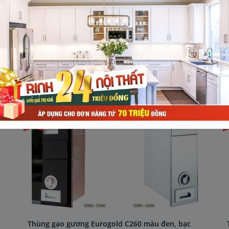
ưởng nhận ngàn quà tặng
à khủng trị giá 24 triệu đồng
-25%
-
Thùng gạo gương Eurogold C260 màu đen, bạc