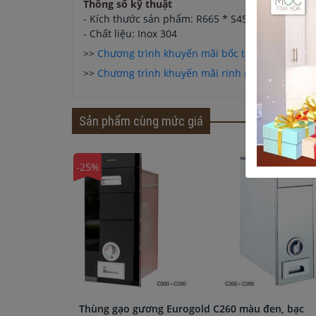
Thông số kỹ thuật
- Kích thước sản phẩm: R665 * S450 * C175 (mm)
- Chất liệu: Inox 304
>>
Chương trình khuyến mãi bốc thăm trúng th
>>
Chương trình khuyến mãi rinh nội thất rước qu
Sản phẩm cùng mức giá
-25%
Thùng gạo gương Eurogold C260 màu đen, bạc