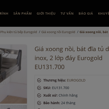
RÌNH
SẢN PHẨM
GIỚI THIỆU
TƯ VẤN
BÁO GIÁ
KHUY
/
/
Phụ kiện tủ bếp Eurogold
Giá xoong nồi Eurogold
Giá xoong nồi, bát
Giá xoong nồi, bát đĩa tủ 
inox, 2 lớp đáy Eurogold
EU131.700
Thương hiệu:
EUROGOLD
SKU:
EU131.700
Xuất xứ:
Chính hãng
Bảo hành:
24 tháng