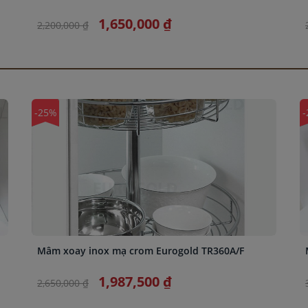
1,650,000 ₫
2,200,000 ₫
-25%
-
Mâm xoay inox mạ crom Eurogold TR360A/F
1,987,500 ₫
2,650,000 ₫