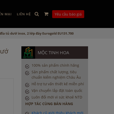
ẾN MẠI
LIÊN HỆ
Yêu cầu báo giá
 đĩa tủ dướ inox, 2 lớp đáy Eurogold EU131.700
dướ
MỘC TINH HOA
100% sản phẩm chính hãng
Sản phẩm chất lượng, tiêu
chuẩn kiểm nghiệm Châu Âu
Hỗ trợ tư vấn thiết kế miễn phí
Vận chuyển lắp đặt toàn quốc
Luôn đổi mới vì sức khoẻ NTD
HỢP TÁC CÙNG BÁN HÀNG
Khách cũ giới thiệu khách mới