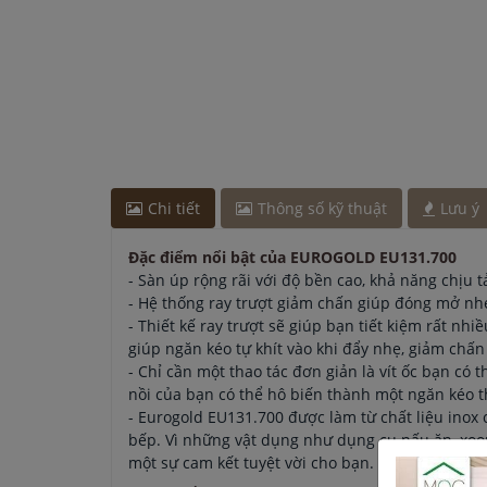
Chị Hương
-
ở Hải Dương đã đặt bếp từ cách đây 
Anh Hào
-
ở Hà Nội đã đặt máy hút mùi cách đây 1
Chị Hương
-
ở Hà Nội đã đặt máy rửa bát cách đâ
Chi tiết
Thông số kỹ thuật
Lưu ý
Đặc điểm nổi bật của EUROGOLD EU131.700
- Sàn úp rộng rãi với độ bền cao, khả năng chịu t
- Hệ thống ray trượt giảm chấn giúp đóng mở nh
- Thiết kế ray trượt sẽ giúp bạn tiết kiệm rất nh
giúp ngăn kéo tự khít vào khi đẩy nhẹ, giảm chấn
- Chỉ cần một thao tác đơn giản là vít ốc bạn có t
nồi của bạn có thể hô biến thành một ngăn kéo th
- Eurogold EU131.700 được làm từ chất liệu inox 
bếp. Vì những vật dụng như dụng cụ nấu ăn, xoon
một sự cam kết tuyệt vời cho bạn.