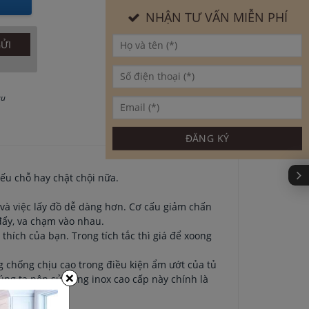
NHẬN TƯ VẤN MIỄN PHÍ
au
iếu chỗ hay chật chội nữa.
ra và việc lấy đồ dễ dàng hơn. Cơ cấu giảm chấn
 đẩy, va chạm vào nhau.
 thích của bạn. Trong tích tắc thì giá để xoong
g chống chịu cao trong điều kiện ẩm ướt của tủ
×
úng ta nên sử dụng inox cao cấp này chính là