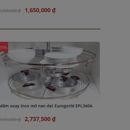
ERO.202
1,650,000 ₫
2,200,000 ₫
2,200,000
25%
-25%
Mâm xoay inox mờ nan dẹt Eurogorld EPL360A
Mâm xoa
2,737,500 ₫
3,650,000 ₫
2,430,000