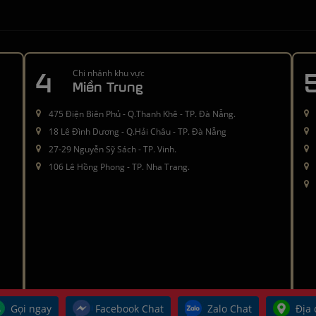
4
Chi nhánh khu vực
Miền Trung
475 Điện Biên Phủ - Q.Thanh Khê - TP. Đà Nẵng.
18 Lê Đình Dương - Q.Hải Châu - TP. Đà Nẵng
27-29 Nguyễn Sỹ Sách - TP. Vinh.
106 Lê Hồng Phong - TP. Nha Trang.
Gọi ngay
Facebook Chat
Zalo Chat
Địa 