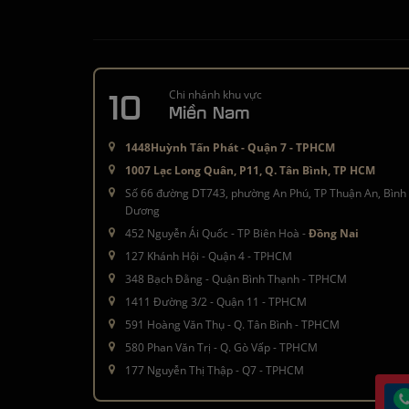
10
Chi nhánh khu vực
Miền Nam
1448Huỳnh Tấn Phát - Quận 7 - TPHCM
1007 Lạc Long Quân, P11, Q. Tân Bình, TP HCM
Số 66 đường DT743, phường An Phú, TP Thuận An, Bình
Dương
452 Nguyễn Ái Quốc - TP Biên Hoà -
Đồng Nai
127 Khánh Hội - Quận 4 - TPHCM
348 Bạch Đằng - Quận Bình Thạnh - TPHCM
1411 Đường 3/2 - Quận 11 - TPHCM
591 Hoàng Văn Thụ - Q. Tân Bình - TPHCM
580 Phan Văn Trị - Q. Gò Vấp - TPHCM
177 Nguyễn Thị Thập - Q7 - TPHCM