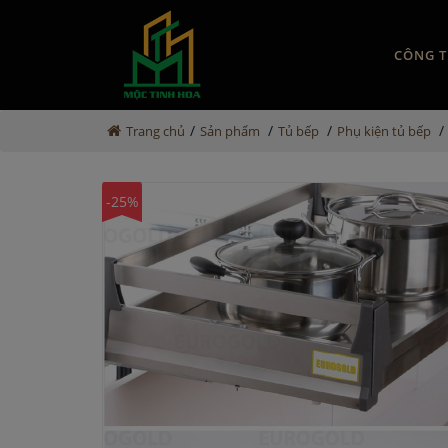
CÔNG T
/
/
/
/
Trang chủ
Sản phẩm
Tủ bếp
Phụ kiện tủ bếp
-25%