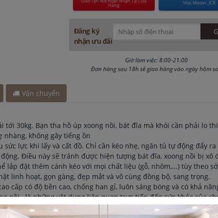
Giao Tận Nơi Hoặc Nhận Tại Cửa
Visa, Master, JCB
Hàng
2 giờ
 giờ
y 30 phút
Đăng ký
nhận ưu đãi
Giờ làm việc: 8:00-21:00
Đơn hàng sau 18h sẽ giao hàng vào ngày hôm s
Vận chuyển
ải tới 30kg. Bạn tha hồ úp xoong nồi, bát đĩa mà khỏi cần phải lo th
ẹ nhàng, không gây tiếng ồn
iều sức lực khi lấy và cất đồ. Chỉ cần kéo nhẹ, ngăn tủ tự động đẩy 
 động. Điều này sẽ tránh được hiện tượng bát đĩa, xoong nồi bị xô
hể lắp đặt thêm cánh kéo với mọi chất liệu (gỗ, nhôm,...) tùy theo sở
ật linh hoạt, gọn gàng, đẹp mắt và vô cùng đồng bộ, sang trọng.
cao cấp có độ bền cao, chống han gỉ, luôn sáng bóng và có khả năn
g nồi.. là những vật dụng liên quan trực tiếp đến sức khỏe của ch