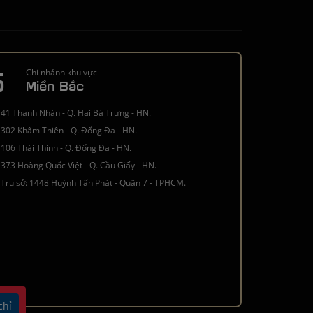
5
Chi nhánh khu vực
Miền Bắc
41 Thanh Nhàn - Q. Hai Bà Trưng - HN.
302 Khâm Thiên - Q. Đống Đa - HN.
106 Thái Thịnh - Q. Đống Đa - HN.
373 Hoàng Quốc Việt - Q. Cầu Giấy - HN.
Trụ sở: 1448 Huỳnh Tấn Phát - Quận 7 - TPHCM.
chỉ