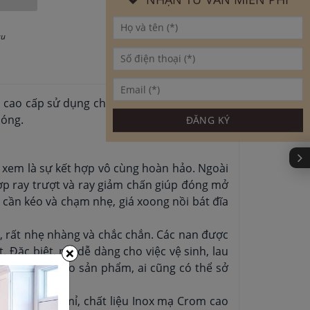
au
 cao cấp sử dụng chất liệu chính là inox 304
bóng.
xem là sự kết hợp vô cùng hoàn hảo. Ngoài
hợp ray trượt và ray giảm chấn giúp đóng mở
ỉ cần kéo và chạm nhẹ, giá xoong nồi bát đĩa
, rất nhẹ nhàng và chắc chắn. Các nan được
×
Đặc biệt, rất dễ dàng cho việc vệ sinh, lau
ểm cộng lớn cho sản phẩm, ai cũng có thể sở
công phu, tỉ mỉ, chất liệu Inox mạ Crom cao