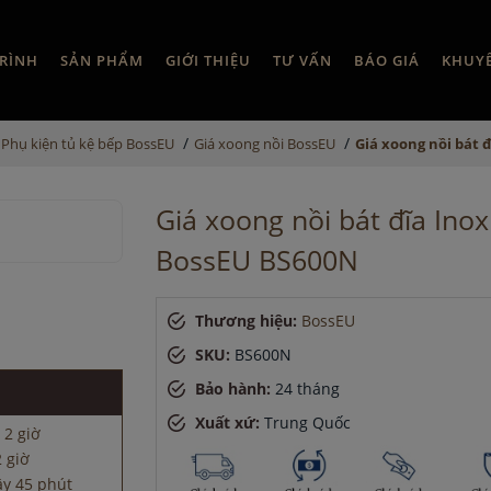
RÌNH
SẢN PHẨM
GIỚI THIỆU
TƯ VẤN
BÁO GIÁ
KHUY
/
/
Phụ kiện tủ kệ bếp BossEU
Giá xoong nồi BossEU
Giá xoong nồi bát 
Giá xoong nồi bát đĩa Inox
BossEU BS600N
 2 giờ
Thương hiệu:
BossEU
2 giờ
SKU:
BS600N
ây 45 phút
ây 8 giờ
Bảo hành:
24 tháng
 phút
Xuất xứ:
Trung Quốc
 2 giờ
2 giờ
ây 45 phút