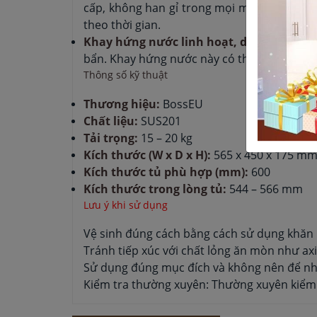
cấp, không han gỉ trong mọi môi trường, 
theo thời gian.
Khay hứng nước linh hoạt, dễ dàng tháo
bẩn. Khay hứng nước này có thể dễ dàng thá
Thông số kỹ thuật
Thương hiệu:
BossEU
Chất liệu:
SUS201
Tải trọng:
15 – 20 kg
Kích thước (W x D x H):
565 x 450 x 175 m
Kích thước tủ phù hợp (mm):
600
Kích thước trong lòng tủ:
544 – 566 mm
Lưu ý khi sử dụng
Vệ sinh đúng cách bằng cách sử dụng khăn 
Tránh tiếp xúc với chất lỏng ăn mòn như ax
Sử dụng đúng mục đích và không nên để nhữ
Kiểm tra thường xuyên: Thường xuyên kiểm 