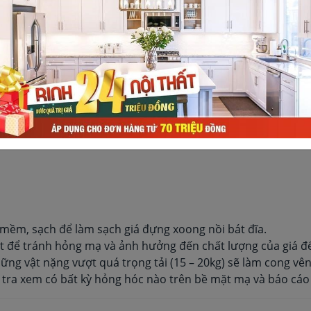
tăng khả năng chống mài mòn, bôi trơn, tăng độ chắc chắn
 lắp:
Mỗi sàn đều có 1 khay hứng nước có bề mặt trơn được
o lắp để vệ sinh mà không tốn quá nhiều thời gian.
m
mềm, sạch để làm sạch giá đựng xoong nồi bát đĩa.
it để tránh hỏng mạ và ảnh hưởng đến chất lượng của giá để
ng vật nặng vượt quá trọng tải (15 – 20kg) sẽ làm cong v
tra xem có bất kỳ hỏng hóc nào trên bề mặt mạ và báo cáo 