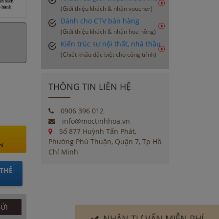
(Giới thiệu khách & nhận voucher)
Dành cho CTV bán hàng
(Giới thiệu khách & nhận hoa hồng)
Kiến trúc sư nội thất, nhà thầu
(Chiết khấu đặc biệt cho công trình)
THÔNG TIN LIÊN HỆ
0906 396 012
info@moctinhhoa.vn
Số 877 Huỳnh Tấn Phát,
Phường Phú Thuận, Quận 7, Tp Hồ
hí
Chí Minh
THẺ
NHẬN TƯ VẤN MIỄN PHÍ