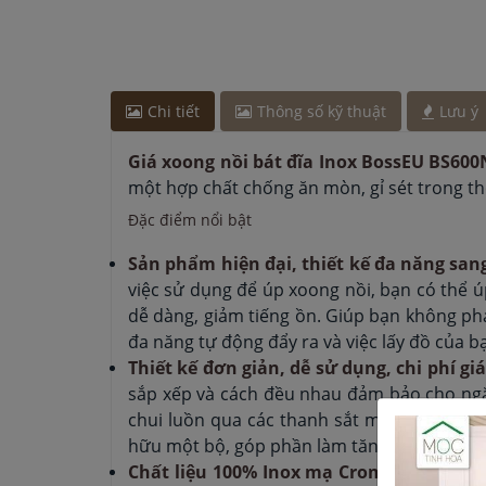
Chi tiết
Thông số kỹ thuật
Lưu ý
Giá xoong nồi bát đĩa Inox BossEU BS60
một hợp chất chống ăn mòn, gỉ sét trong thờ
Đặc điểm nổi bật
Sản phẩm hiện đại, thiết kế đa năng san
việc sử dụng để úp xoong nồi, bạn có thể ú
dễ dàng, giảm tiếng ồn. Giúp bạn không phải
đa năng tự động đẩy ra và việc lấy đồ của b
Thiết kế đơn giản, dễ sử dụng, chi phí gi
sắp xếp và cách đều nhau đảm bảo cho ngăn 
chui luồn qua các thanh sắt một cách đơn g
hữu một bộ, góp phần làm tăng sự tiện ngh
Chất liệu 100% Inox mạ Crom cao cấp, bề