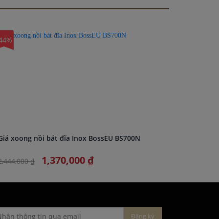
44%
-45%
Giá xoong nồi bát đĩa Inox BossEU BS700N
Giá xoon
1,370,000 ₫
2,444,000 ₫
2,555,000