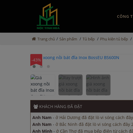
CÔNG T
/
/
/
/
Trang chủ
Sản phẩm
Tủ bếp
Phụ kiện tủ bếp
-43%
Anh Nam
-
ở Hải Dương đã đặt lò vi sóng cách đây
Anh Nam
-
ở Bắc Ninh đã đặt lò vi sóng cách đây 
Anh Minh
-
ở Cần Thơ đã mua bếp điện từ cách đ
Anh Hùng
-
ở Đồng Nai đã mua máy sấy bát cách đ
KHÁCH HÀNG
ĐÃ ĐẶT
Chị Thảo
-
ở Hải Dương đã đặt bếp từ cách đây 30
Anh Nam
-
ở Hải Dương đã đặt lò vi sóng cách đây
Anh Nam
-
ở Bắc Ninh đã đặt lò vi sóng cách đây 
Anh Minh
-
ở Cần Thơ đã mua bếp điện từ cách đ