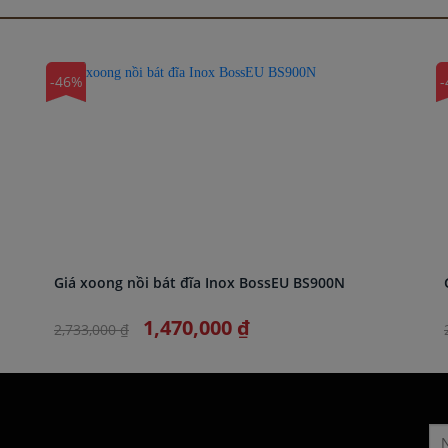
-46%
-
Giá xoong nồi bát đĩa Inox BossEU BS900N
1,470,000 ₫
2,733,000 ₫