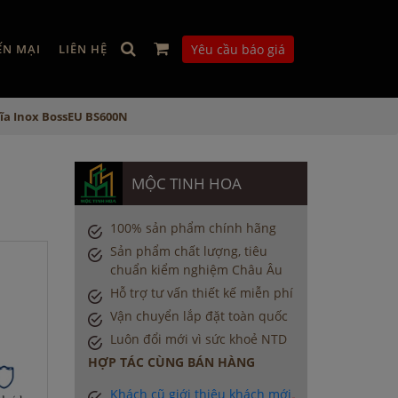
ẾN MẠI
LIÊN HỆ
Yêu cầu báo giá
đĩa Inox BossEU BS600N
MỘC TINH HOA
100% sản phẩm chính hãng
Sản phẩm chất lượng, tiêu
chuẩn kiểm nghiệm Châu Âu
Hỗ trợ tư vấn thiết kế miễn phí
Vận chuyển lắp đặt toàn quốc
Luôn đổi mới vì sức khoẻ NTD
HỢP TÁC CÙNG BÁN HÀNG
Khách cũ giới thiệu khách mới