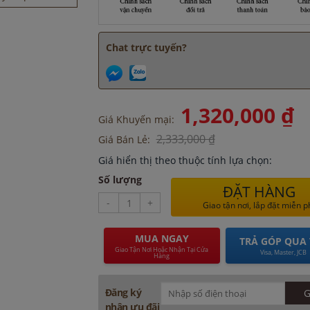
ây 8 giờ
 phút
 2 giờ
Chat trực tuyến?
2 giờ
ây 45 phút
1,320,000 ₫
Giá Khuyến mại:
2,333,000 ₫
Giá Bán Lẻ:
Giá hiển thị theo thuộc tính lựa chọn:
Số lượng
ĐẶT HÀNG
-
+
Giao tận nơi, lắp đặt miễn p
MUA NGAY
TRẢ GÓP QUA 
Giao Tận Nơi Hoặc Nhận Tại Cửa
Visa, Master, JCB
Hàng
Đăng ký
nhận ưu đãi