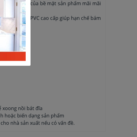
 và sáng bóng của bề mặt sản phẩm mãi mãi
 làm từ nhựa PVC cao cấp giúp hạn chế bám
 xoong nồi bát đĩa
ênh hoặc biến dạng sản phẩm
cho nhà sản xuất nếu có vấn đề.