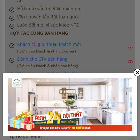
Âu
Hỗ trợ tư vấn thiết kế miễn phí
Vận chuyển lắp đặt toàn quốc
Luôn đổi mới vì sức khoẻ NTD
HỢP TÁC CÙNG BÁN HÀNG
Khách cũ giới thiệu khách mới
(Giới thiệu khách & nhận voucher)
Dành cho CTV bán hàng
(Giới thiệu khách & nhận hoa hồng)
×
Kiến trúc sư nội thất, nhà thầu
(Chiết khấu đặc biệt cho công trình)
THÔNG TIN LIÊN HỆ
0906 396 012
info@moctinhhoa.vn
Số 877 Huỳnh Tấn Phát, Phường Phú Thuận, Quận 7,
Tp Hồ Chí Minh