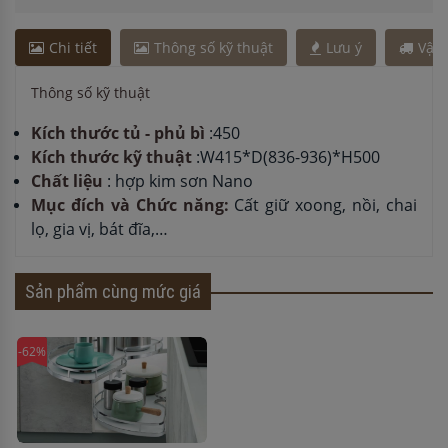
Chi tiết
Thông số kỹ thuật
Lưu ý
Vận
Thông số kỹ thuật
Kích thước tủ - phủ bì
:450
Kích thước kỹ thuật
:W415*D(836-936)*H500
Chất liệu
: hợp kim sơn Nano
Mục đích và Chức năng:
Cất giữ xoong, nồi, chai
lọ, gia vị, bát đĩa,…
Sản phẩm cùng mức giá
-62%