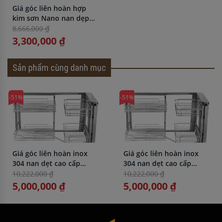
Giá góc liên hoàn hợp
kim sơn Nano nan dẹp
BossEU BS301.1290L
8,666,000 ₫
3,300,000 ₫
Sản phẩm cùng danh mục
-51%
-51%
Giá góc liên hoàn inox
Giá góc liên hoàn inox
304 nan dẹt cao cấp
304 nan dẹt cao cấp
BossEU BS304.900R
BossEU BS304.900L
10,222,000 ₫
10,222,000 ₫
5,000,000 ₫
5,000,000 ₫