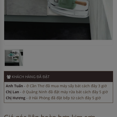
Chị Hương
-
ở Hải Phòng đã đặt bếp từ cách đây 5 giờ
Anh Quang
-
ở Hải Dương đã đặt máy rửa bát cách đây 2
giờ
KHÁCH HÀNG
ĐÃ ĐẶT
Chị Lan
-
ở Hà Nội đã đặt lò vi sóng cách đây 2 giờ
Anh Tuấn
-
ở Cần Thơ đã mua máy sấy bát cách đây 3 giờ
Chị Lan
-
ở Quảng Ninh đã đặt máy rửa bát cách đây 5 giờ
Chị Hương
-
ở Hải Phòng đã đặt bếp từ cách đây 5 giờ
Anh Quang
-
ở Hải Dương đã đặt máy rửa bát cách đây 2
giờ
Chị Lan
-
ở Hà Nội đã đặt lò vi sóng cách đây 2 giờ