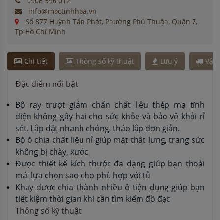
0906 396 012
info@moctinhhoa.vn
Số 877 Huỳnh Tấn Phát, Phường Phú Thuận, Quận 7,
Tp Hồ Chí Minh
Chi tiết
Thông số kỹ thuật
Lưu ý
Vận
Đặc điểm nổi bật
Bộ ray trượt giảm chấn chất liệu thép mạ tĩnh
điện không gây hại cho sức khỏe và bảo vệ khỏi rỉ
sét. Lắp đặt nhanh chóng, tháo lắp đơn giản.
Bộ ô chia chất liệu nỉ giúp mặt thắt lưng, trang sức
không bị chày, xước
Được thiết kế kích thước đa dạng giúp bạn thoải
mái lựa chọn sao cho phù hợp với tủ
Khay được chia thành nhiều ô tiện dụng giúp bạn
tiết kiệm thời gian khi cần tìm kiếm đồ đạc
Thông số kỹ thuật