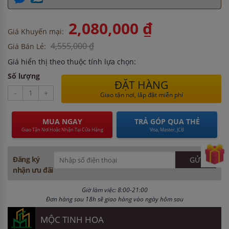
2,080,000 ₫
Giá Khuyến mại:
4,555,000 ₫
Giá Bán Lẻ:
Giá hiển thị theo thuộc tính lựa chọn:
Số lượng
ĐẶT HÀNG
-
+
Giao tận nơi, lắp đặt miễn phí
MUA NGAY
TRẢ GÓP QUA THẺ
Giao Tận Nơi Hoặc Nhận Tại Cửa Hàng
Visa, Master, JCB
Đăng ký
nhận ưu đãi
Giờ làm việc: 8:00-21:00
Đơn hàng sau 18h sẽ giao hàng vào ngày hôm sau
MỘC TINH HOA