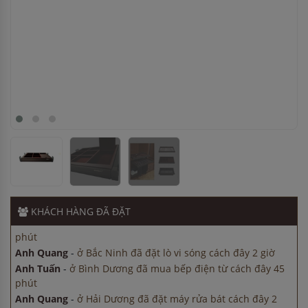
Anh Quang
-
ở Bắc Ninh đã đặt lò vi sóng cách đây 2 giờ
Anh Tuấn
-
ở Bình Dương đã mua bếp điện từ cách đây 45
phút
Anh Quang
-
ở Hải Dương đã đặt máy rửa bát cách đây 2
giờ
Anh Hùng
-
ở Đồng Nai đã mua máy sấy bát cách đây 15
phút
KHÁCH HÀNG
ĐÃ ĐẶT
Chị Hà
-
ở Cần Thơ đã mua chậu vòi rửa bát cách đây 45
phút
Anh Quang
-
ở Bắc Ninh đã đặt lò vi sóng cách đây 2 giờ
Anh Tuấn
-
ở Bình Dương đã mua bếp điện từ cách đây 45
phút
Anh Quang
-
ở Hải Dương đã đặt máy rửa bát cách đây 2