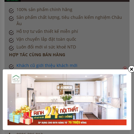
100% sản phẩm chính hãng
Sản phẩm chất lượng, tiêu chuẩn kiểm nghiệm Châu
Âu
Hỗ trợ tư vấn thiết kế miễn phí
Vận chuyển lắp đặt toàn quốc
Luôn đổi mới vì sức khoẻ NTD
HỢP TÁC CÙNG BÁN HÀNG
Khách cũ giới thiệu khách mới
×
(Giới thiệu khách & nhận voucher)
Dành cho CTV bán hàng
(Giới thiệu khách & nhận hoa hồng)
Kiến trúc sư nội thất, nhà thầu
(Chiết khấu đặc biệt cho công trình)
THÔNG TIN LIÊN HỆ