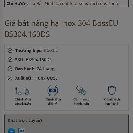
Chị Hương
-
ở Bắc Ninh đã đặt lò vi sóng cách đây 1 giờ
Chị Tuyết
-
ở Cần Thơ đã mua chậu vòi rửa bát cách đây 8
giờ
Chị Thảo
-
ở Quảng Ninh đã đặt máy rửa bát cách đây 2 giờ
Giá bát nâng hạ inox 304 BossEU
Anh Nam
-
ở Bắc Ninh đã đặt bếp từ cách đây 5 giờ
BS304.160DS
Thương hiệu:
BossEU
SKU:
BS304.160DS
Bảo hành:
24 tháng
Xuất xứ:
Trung Quốc
Chat trực tuyến?