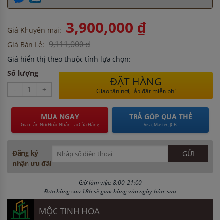
3,900,000 ₫
Giá Khuyến mại:
9,111,000 ₫
Giá Bán Lẻ:
Giá hiển thị theo thuộc tính lựa chọn:
Số lượng
ĐẶT HÀNG
-
+
Giao tận nơi, lắp đặt miễn phí
MUA NGAY
TRẢ GÓP QUA THẺ
Giao Tận Nơi Hoặc Nhận Tại Cửa Hàng
Visa, Master, JCB
Đăng ký
nhận ưu đãi
Giờ làm việc: 8:00-21:00
Đơn hàng sau 18h sẽ giao hàng vào ngày hôm sau
MỘC TINH HOA