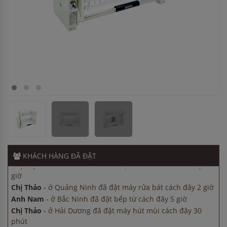
Chị Tuyết
-
ở Cần Thơ đã mua chậu vòi rửa bát cách đây 8
giờ
Chị Thảo
-
ở Quảng Ninh đã đặt máy rửa bát cách đây 2 giờ
Anh Nam
-
ở Bắc Ninh đã đặt bếp từ cách đây 5 giờ
Chị Thảo
-
ở Hải Dương đã đặt máy hút mùi cách đây 30
phút
Chị Hương
-
ở Bắc Ninh đã đặt lò vi sóng cách đây 1 giờ
KHÁCH HÀNG
ĐÃ ĐẶT
Chị Tuyết
-
ở Cần Thơ đã mua chậu vòi rửa bát cách đây 8
giờ
Chị Thảo
-
ở Quảng Ninh đã đặt máy rửa bát cách đây 2 giờ
Anh Nam
-
ở Bắc Ninh đã đặt bếp từ cách đây 5 giờ
Chị Thảo
-
ở Hải Dương đã đặt máy hút mùi cách đây 30
phút