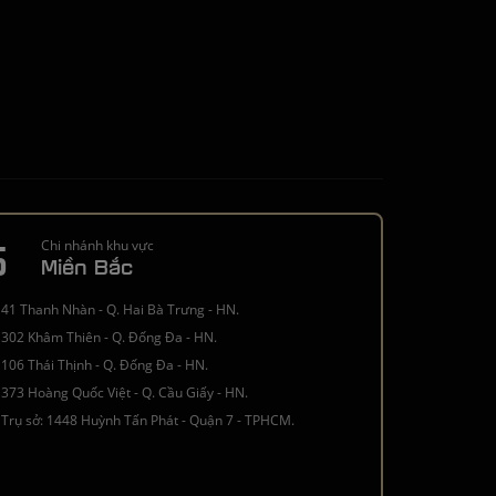
5
Chi nhánh khu vực
Miền Bắc
41 Thanh Nhàn - Q. Hai Bà Trưng - HN.
302 Khâm Thiên - Q. Đống Đa - HN.
106 Thái Thịnh - Q. Đống Đa - HN.
373 Hoàng Quốc Việt - Q. Cầu Giấy - HN.
Trụ sở: 1448 Huỳnh Tấn Phát - Quận 7 - TPHCM.