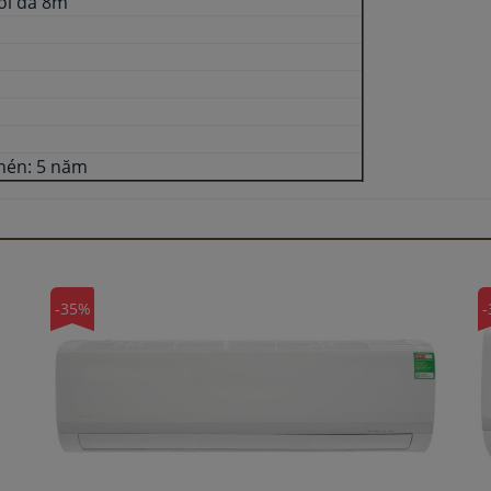
ối đa 8m
nén: 5 năm
-35%
-