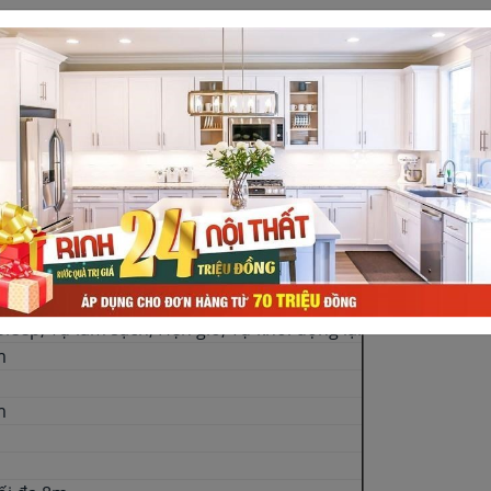
P
Dàn nóng: 53dB
ng
Sleep, Tự làm sạch, Hẹn giờ, Tự khởi động lại
m
m