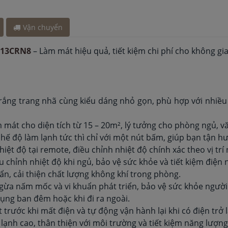
y 30 phút
y 30 phút
Vận chuyển
h đây 30 phút
 cách đây 15
I-13CRN8
– Làm mát hiệu quả, tiết kiệm chi phí cho không gi
h đây 30 phút
y 30 phút
ắng trang nhã cùng kiểu dáng nhỏ gọn, phù hợp với nhiều
 mát cho diện tích từ 15 – 20m², lý tưởng cho phòng ngủ, 
chế độ làm lạnh tức thì chỉ với một nút bấm, giúp bạn tận 
iệt độ tại remote, điều chỉnh nhiệt độ chính xác theo vị trí
 chỉnh nhiệt độ khi ngủ, bảo vệ sức khỏe và tiết kiệm điện 
uẩn, cải thiện chất lượng không khí trong phòng.
ừa nấm mốc và vi khuẩn phát triển, bảo vệ sức khỏe người
 dụng ban đêm hoặc khi đi ra ngoài.
t trước khi mất điện và tự động vận hành lại khi có điện trở l
lạnh cao, thân thiện với môi trường và tiết kiệm năng lượng