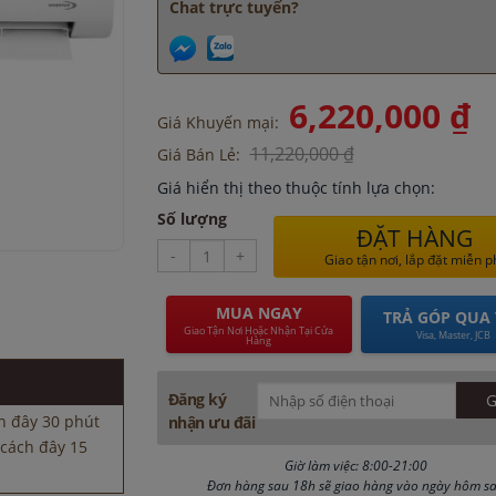
Chat trực tuyến?
6,220,000 ₫
Giá Khuyến mại:
11,220,000 ₫
Giá Bán Lẻ:
Giá hiển thị theo thuộc tính lựa chọn:
Số lượng
ĐẶT HÀNG
-
+
Giao tận nơi, lắp đặt miễn p
 cách đây 15
MUA NGAY
TRẢ GÓP QUA 
Giao Tận Nơi Hoặc Nhận Tại Cửa
Visa, Master, JCB
Hàng
h đây 30 phút
y 30 phút
y 30 phút
Đăng ký
h đây 30 phút
nhận ưu đãi
 cách đây 15
Giờ làm việc: 8:00-21:00
Đơn hàng sau 18h sẽ giao hàng vào ngày hôm s
h đây 30 phút