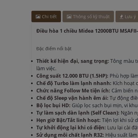
Chị Lan
-
ở Hải Dương đã đặt máy rửa bát cách đâ
Anh Hào
-
ở Bắc Ninh đã đặt máy hút mùi cách đâ
Chi tiết
Thông số kỹ thuật
Lưu ý
Anh Quang
-
ở Hải Dương đã đặt máy hút mùi các
Chị Tuyết
-
ở TP. Hồ Chí Minh đã mua bếp điện từ
Điều hòa 1 chiều Midea 12000BTU MSAFI
phút
Anh Quang
-
ở Hải Dương đã đặt máy hút mùi các
Đặc điểm nổi bật
Chị Lan
-
ở Hải Dương đã đặt máy rửa bát cách đâ
Thiết kế hiện đại, sang trọng:
Tông màu tr
làm việc.
Công suất 12.000 BTU (1.5HP):
Phù hợp làm
Chế độ Turbo làm lạnh nhanh:
Kích hoạt 
Chức năng Follow Me tiện ích:
Cảm biến nh
Chế độ Sleep vận hành êm ái:
Tự động điều
Bộ lọc bụi HD:
Giúp lọc sạch bụi mịn, vi kh
Tự làm sạch dàn lạnh (Self Clean):
Ngăn ng
Hẹn giờ Bật/Tắt linh hoạt:
Tiện lợi khi sử
Tự khởi động lại khi có điện:
Lưu lại cài đặ
Sử dụng môi chất lạnh R32:
Hiệu suất làm 