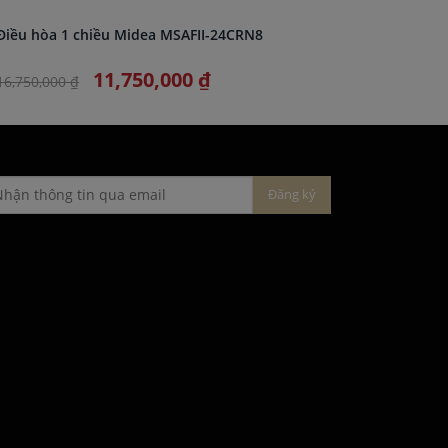
Điều hòa 1 chiều Midea MSAFII-24CRN8
Điều hòa
11,750,000 ₫
16,750,000 ₫
11,050,0