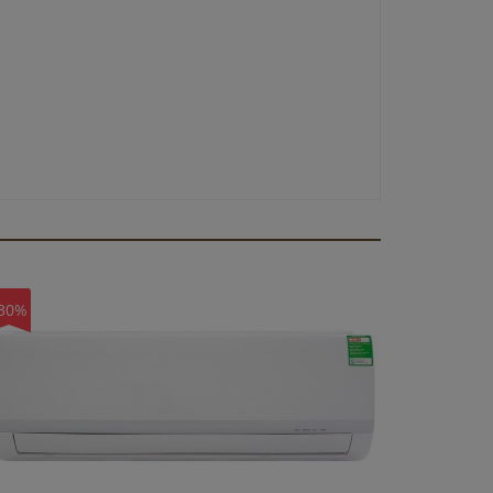
30%
-45%