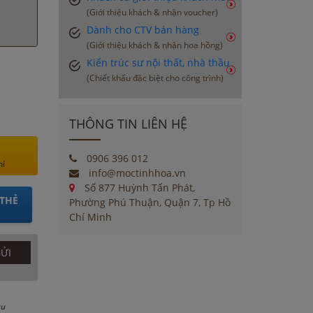
(Giới thiệu khách & nhận voucher)
Dành cho CTV bán hàng
(Giới thiệu khách & nhận hoa hồng)
Kiến trúc sư nội thất, nhà thầu
(Chiết khấu đặc biệt cho công trình)
THÔNG TIN LIÊN HỆ
0906 396 012
hí
info@moctinhhoa.vn
Số 877 Huỳnh Tấn Phát,
THẺ
Phường Phú Thuận, Quận 7, Tp Hồ
Chí Minh
au