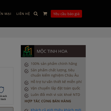
ẾN MẠI
LIÊN HỆ
Yêu cầu báo giá
MỘC TINH HOA
100% sản phẩm chính hãng
Sản phẩm chất lượng, tiêu
chuẩn kiểm nghiệm Châu Âu
Hỗ trợ tư vấn thiết kế miễn phí
Vận chuyển lắp đặt toàn quốc
Luôn đổi mới vì sức khoẻ NTD
HỢP TÁC CÙNG BÁN HÀNG
Khách cũ giới thiệu khách mới