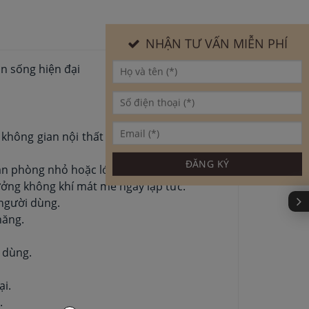
NHẬN TƯ VẤN MIỄN PHÍ
an sống hiện đại
 không gian nội thất như phòng ngủ, phòng
văn phòng nhỏ hoặc lớp học.
hưởng không khí mát mẻ ngay lập tức.
 người dùng.
năng.
 dùng.
ại.
.