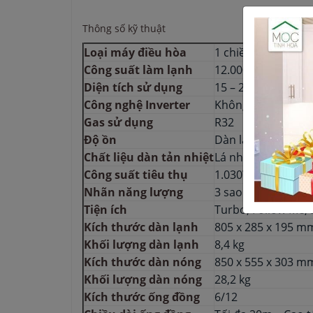
Thông số kỹ thuật
Loại máy điều hòa
1 chiều
Công suất làm lạnh
12.000 BTU – 1.5 H
Diện tích sử dụng
15 – 20 m²
Công nghệ Inverter
Không
Gas sử dụng
R32
Độ ồn
Dàn lạnh: 32dB – 
Chất liệu dàn tản nhiệt
Lá nhôm – Ống đồ
Công suất tiêu thụ
1.030W
Nhãn năng lượng
3 sao – CSPF 3.62
Tiện ích
Turbo, Follow Me, 
Kích thước dàn lạnh
805 x 285 x 195 m
Khối lượng dàn lạnh
8,4 kg
Kích thước dàn nóng
850 x 555 x 303 m
Khối lượng dàn nóng
28,2 kg
Kích thước ống đồng
6/12