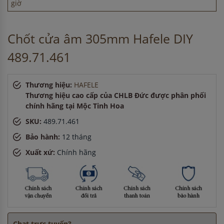
45 phút
Anh Minh
-
ở Cần Thơ đã mua bếp điện từ cách đây 45
phút
Chốt cửa âm 305mm Hafele DIY
Anh Minh
-
ở Bình Dương đã mua máy sấy bát cách đây 15
phút
489.71.461
Chị Tuyết
-
ở Đồng Nai đã mua bếp điện từ cách đây 3 giờ
Anh Hùng
-
ở Cần Thơ đã mua chậu vòi rửa bát cách đây 3
giờ
Thương hiệu:
HAFELE
Thương hiệu cao cấp của CHLB Đức được phân phối
chính hãng tại Mộc Tinh Hoa
SKU:
489.71.461
Bảo hành:
12 tháng
Xuất xứ:
Chính hãng
Chat trực tuyến?