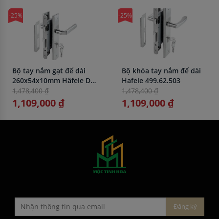
-25%
-25%
Bộ tay nắm gạt đế dài
Bộ khóa tay nắm đế dài
260x54x10mm Häfele DIY
Hafele 499.62.503
499.62.501
1,478,400 ₫
1,478,400 ₫
1,109,000 ₫
1,109,000 ₫