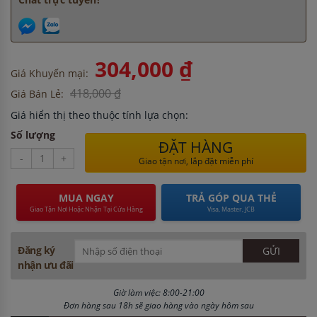
304,000 ₫
Giá Khuyến mại:
418,000 ₫
Giá Bán Lẻ:
Giá hiển thị theo thuộc tính lựa chọn:
Số lượng
ĐẶT HÀNG
-
+
Giao tận nơi, lắp đặt miễn phí
MUA NGAY
TRẢ GÓP QUA THẺ
Giao Tận Nơi Hoặc Nhận Tại Cửa Hàng
Visa, Master, JCB
Đăng ký
nhận ưu đãi
Giờ làm việc: 8:00-21:00
Đơn hàng sau 18h sẽ giao hàng vào ngày hôm sau