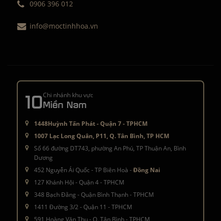
0906 396 012
info@moctinhhoa.vn
10
Chi nhánh khu vực
Miền Nam
1448Huỳnh Tấn Phát - Quận 7 - TPHCM
1007 Lạc Long Quân, P11, Q. Tân Bình, TP HCM
Số 66 đường DT743, phường An Phú, TP Thuận An, Bình
Dương
452 Nguyễn Ái Quốc - TP Biên Hoà -
Đồng Nai
127 Khánh Hội - Quận 4 - TPHCM
348 Bạch Đằng - Quận Bình Thạnh - TPHCM
1411 Đường 3/2 - Quận 11 - TPHCM
591 Hoàng Văn Thụ - Q. Tân Bình - TPHCM