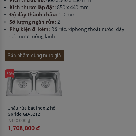
Kích thước hố:
400 x 340 x 230 mm
Kích thước lắp đặt:
850 x 440 mm
Độ dày thành chậu:
1.0 mm
Số lượng ngăn rửa:
2
Phụ kiện đi kèm:
Rổ rác, xiphong thoát nước, dây
cấp nước nóng lạnh
Sản phẩm cùng mức giá
-30%
Chậu rửa bát inox 2 hố
Gorlde GD-5212
2,440,000 ₫
1,708,000 ₫