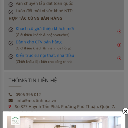
Vận chuyển lắp đặt toàn quốc
Luôn đổi mới vì sức khoẻ NTD
HỢP TÁC CÙNG BÁN HÀNG
Khách cũ giới thiệu khách mới
(Giới thiệu khách & nhận voucher)
Dành cho CTV bán hàng
(Giới thiệu khách & nhận hoa hồng)
Kiến trúc sư nội thất, nhà thầu
(Chiết khấu đặc biệt cho công trình)
THÔNG TIN LIÊN HỆ
0906 396 012
info@moctinhhoa.vn
Số 877 Huỳnh Tấn Phát, Phường Phú Thuận, Quận 7,
×
Tp Hồ Chí Minh