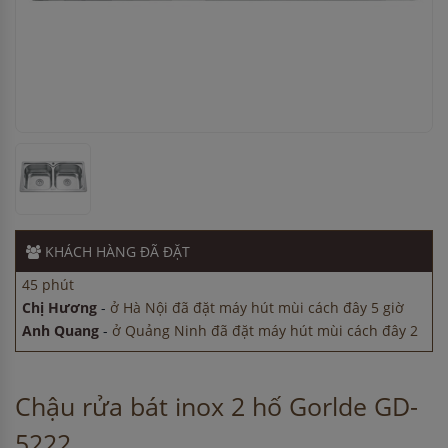
Chị Hương
-
ở Hà Nội đã đặt máy rửa bát cách đây 1 giờ
Anh Nam
-
ở Quảng Ninh đã đặt máy hút mùi cách đây 1
giờ
KHÁCH HÀNG
ĐÃ ĐẶT
Chị Tuyết
-
ở Bình Dương đã mua chậu vòi rửa bát cách đây
45 phút
Chị Hương
-
ở Hà Nội đã đặt máy hút mùi cách đây 5 giờ
Anh Quang
-
ở Quảng Ninh đã đặt máy hút mùi cách đây 2
giờ
Chị Hương
-
ở Hà Nội đã đặt máy rửa bát cách đây 1 giờ
Anh Nam
-
ở Quảng Ninh đã đặt máy hút mùi cách đây 1
Chậu rửa bát inox 2 hố Gorlde GD-
giờ
5222
Chị Tuyết
-
ở Bình Dương đã mua chậu vòi rửa bát cách đây