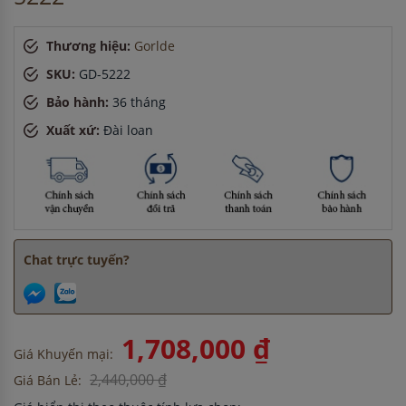
45 phút
Chị Hương
-
ở Hà Nội đã đặt máy hút mùi cách đây 5 giờ
Thương hiệu:
Gorlde
Anh Quang
-
ở Quảng Ninh đã đặt máy hút mùi cách đây 2
giờ
SKU:
GD-5222
Chị Hương
-
ở Hà Nội đã đặt máy rửa bát cách đây 1 giờ
Bảo hành:
36 tháng
Anh Nam
-
ở Quảng Ninh đã đặt máy hút mùi cách đây 1
Xuất xứ:
Đài loan
giờ
Chị Tuyết
-
ở Bình Dương đã mua chậu vòi rửa bát cách đây
45 phút
Chat trực tuyến?
1,708,000 ₫
Giá Khuyến mại:
2,440,000 ₫
Giá Bán Lẻ: