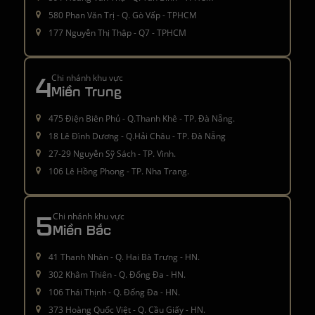
580 Phan Văn Trị - Q. Gò Vấp - TPHCM
177 Nguyễn Thị Thập - Q7 - TPHCM
4
Chi nhánh khu vực
Miền Trung
475 Điện Biên Phủ - Q.Thanh Khê - TP. Đà Nẵng.
18 Lê Đình Dương - Q.Hải Châu - TP. Đà Nẵng
27-29 Nguyễn Sỹ Sách - TP. Vinh.
106 Lê Hồng Phong - TP. Nha Trang.
5
Chi nhánh khu vực
Miền Bắc
41 Thanh Nhàn - Q. Hai Bà Trưng - HN.
302 Khâm Thiên - Q. Đống Đa - HN.
106 Thái Thịnh - Q. Đống Đa - HN.
373 Hoàng Quốc Việt - Q. Cầu Giấy - HN.