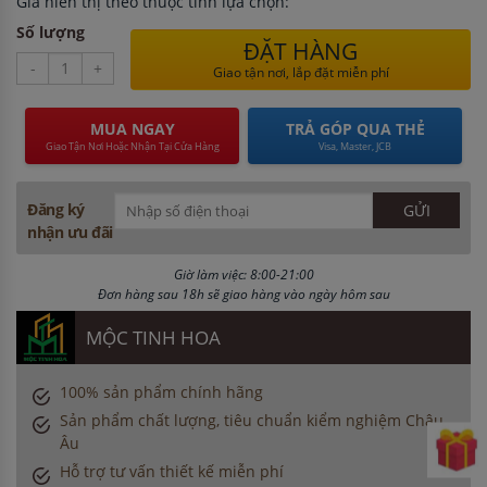
Giá hiển thị theo thuộc tính lựa chọn:
Số lượng
ĐẶT HÀNG
-
+
Giao tận nơi, lắp đặt miễn phí
MUA NGAY
TRẢ GÓP QUA THẺ
Giao Tận Nơi Hoặc Nhận Tại Cửa Hàng
Visa, Master, JCB
Đăng ký
nhận ưu đãi
Giờ làm việc: 8:00-21:00
Đơn hàng sau 18h sẽ giao hàng vào ngày hôm sau
MỘC TINH HOA
100% sản phẩm chính hãng
Sản phẩm chất lượng, tiêu chuẩn kiểm nghiệm Châu
Âu
Hỗ trợ tư vấn thiết kế miễn phí