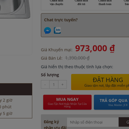
Chat trực tuyến?
973,000 ₫
Giá Khuyến mại:
1,390,000 ₫
Giá Bán Lẻ:
Giá hiển thị theo thuộc tính lựa chọn:
0 phút
Số lượng
ĐẶT HÀNG
y 5 giờ
-
+
Giao tận nơi, lắp đặt miễn p
 đây 5 giờ
 giờ
MUA NGAY
y 2 giờ
TRẢ GÓP QUA 
Giao Tận Nơi Hoặc Nhận Tại Cửa
Visa, Master, JCB
0 phút
Hàng
y 5 giờ
 đây 5 giờ
Đăng ký
 giờ
nhận ưu đãi