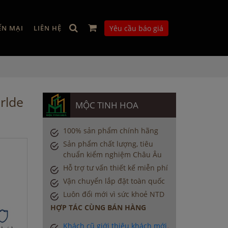
ẾN MẠI
LIÊN HỆ
Yêu cầu báo giá
rlde
MỘC TINH HOA
100% sản phẩm chính hãng
Sản phẩm chất lượng, tiêu
chuẩn kiểm nghiệm Châu Âu
Hỗ trợ tư vấn thiết kế miễn phí
Vận chuyển lắp đặt toàn quốc
Luôn đổi mới vì sức khoẻ NTD
HỢP TÁC CÙNG BÁN HÀNG
Khách cũ giới thiệu khách mới