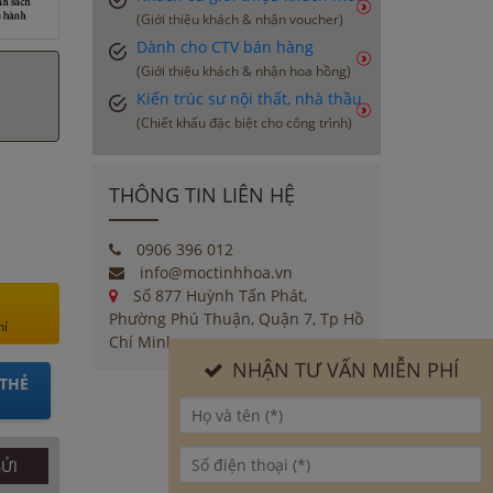
(Giới thiệu khách & nhận voucher)
Dành cho CTV bán hàng
(Giới thiệu khách & nhận hoa hồng)
Kiến trúc sư nội thất, nhà thầu
(Chiết khấu đặc biệt cho công trình)
THÔNG TIN LIÊN HỆ
0906 396 012
info@moctinhhoa.vn
Số 877 Huỳnh Tấn Phát,
Phường Phú Thuận, Quận 7, Tp Hồ
hí
Chí Minh
NHẬN TƯ VẤN MIỄN PHÍ
THẺ