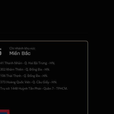
5
Chi nhánh khu vực
Miền Bắc
41 Thanh Nhàn - Q. Hai Bà Trưng - HN.
302 Khâm Thiên - Q. Đống Đa - HN.
106 Thái Thịnh - Q. Đống Đa - HN.
373 Hoàng Quốc Việt - Q. Cầu Giấy - HN.
Trụ sở: 1448 Huỳnh Tấn Phát - Quận 7 - TPHCM.