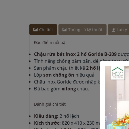
Chị Hương
-
ở Hà Nội đã đặt máy hút mùi cách đâ
Chị Hương
-
ở Hà Nội đã đặt lò vi sóng cách đây 3
Anh Hào
-
ở Quảng Ninh đã đặt lò vi sóng cách đâ
Anh Nam
-
ở Quảng Ninh đã đặt máy hút mùi cách
Chi tiết
Thông số kỹ thuật
Lưu ý
Đặc điểm nổi bật
Chậu rửa bát inox 2 hố Gorlde B-209
được 
Tính năng chống bám bẩn, dễ dàng thau rửa 
Sản phẩm chậu thiết kế
2 hố lệch
, không bà
Lớp
sơn chống ồn
hiệu quả.
Chậu inox Gorlde được nhập khẩu nguyên 
Đã bao gồm
xifong
chậu.
Đánh giá chi tiết
Kiểu dáng:
2 hố lệch
Kích thước:
820 x 410 x 230 mm