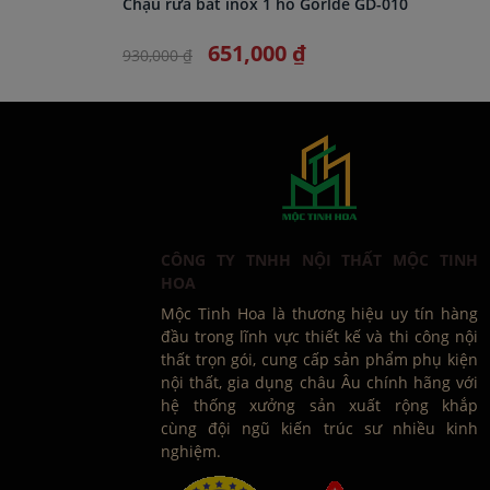
Chậu rửa bát inox 1 hố Gorlde GD-010
651,000 ₫
930,000 ₫
CÔNG TY TNHH NỘI THẤT MỘC TINH
HOA
Mộc Tinh Hoa là thương hiệu uy tín hàng
đầu trong lĩnh vực thiết kế và thi công nội
thất trọn gói, cung cấp sản phẩm phụ kiện
nội thất, gia dụng châu Âu chính hãng với
hệ thống xưởng sản xuất rộng khắp
cùng đội ngũ kiến trúc sư nhiều kinh
nghiệm.