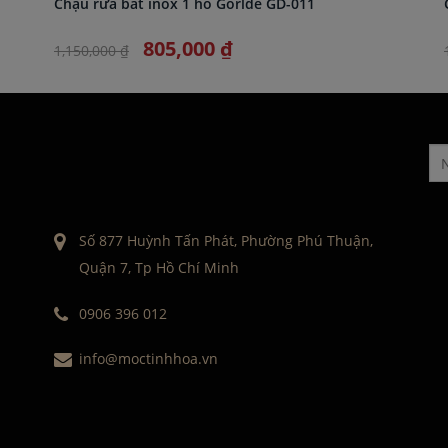
Chậu rửa bát inox 1 hố Gorlde GD-011
805,000 ₫
1,150,000 ₫
Số 877 Huỳnh Tấn Phát, Phường Phú Thuận,
Quận 7, Tp Hồ Chí Minh
0906 396 012
info@moctinhhoa.vn