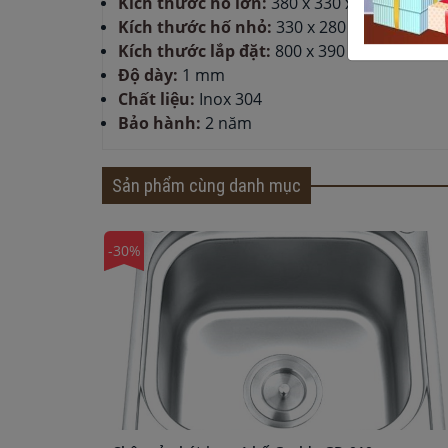
Kích thước hố lớn:
380 x 330 x 230 mm
Kích thước hố nhỏ:
330 x 280 x 230 mm
Kích thước lắp đặt:
800 x 390 mm
Độ dày:
1 mm
Chất liệu:
Inox 304
Bảo hành:
2 năm
Sản phẩm cùng danh mục
-30%