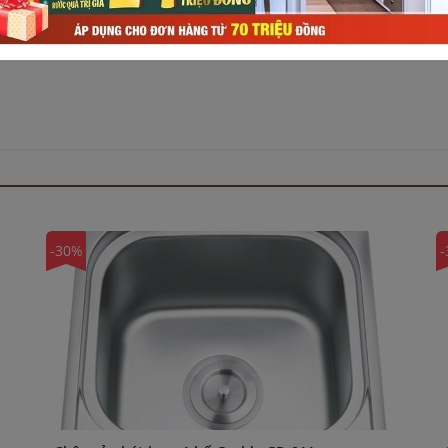
-30%
-