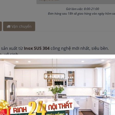
y 2 giờ
Giờ làm việc: 8:00-21:00
0 phút
Đơn hàng sau 18h sẽ giao hàng vào ngày hôm s
y 5 giờ
 đây 5 giờ
Vận chuyển
sản xuất từ
Inox SUS 304
công nghệ mới nhất, siêu bền.
, vệ sinh.
n.
bộ từ
Đài Loan
.