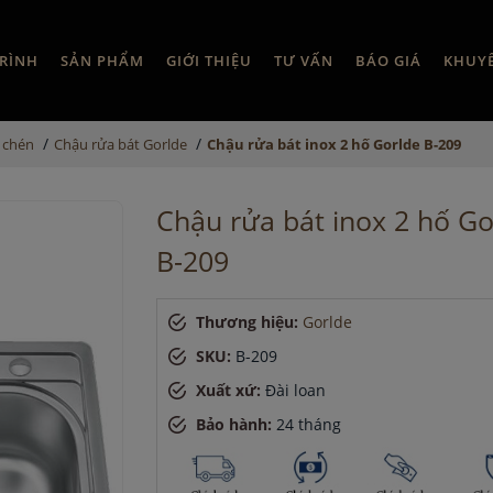
RÌNH
SẢN PHẨM
GIỚI THIỆU
TƯ VẤN
BÁO GIÁ
KHUY
/
/
 chén
Chậu rửa bát Gorlde
Chậu rửa bát inox 2 hố Gorlde B-209
Chậu rửa bát inox 2 hố Go
B-209
Thương hiệu:
Gorlde
SKU:
B-209
Xuất xứ:
Đài loan
Bảo hành:
24 tháng