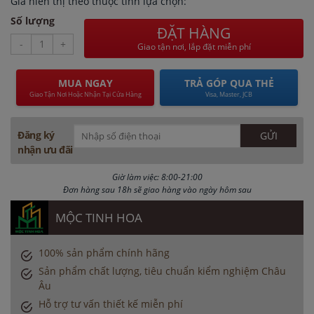
Giá hiển thị theo thuộc tính lựa chọn:
Số lượng
ĐẶT HÀNG
-
+
Giao tận nơi, lắp đặt miễn phí
MUA NGAY
TRẢ GÓP QUA THẺ
Giao Tận Nơi Hoặc Nhận Tại Cửa Hàng
Visa, Master, JCB
Đăng ký
nhận ưu đãi
Giờ làm việc: 8:00-21:00
Đơn hàng sau 18h sẽ giao hàng vào ngày hôm sau
MỘC TINH HOA
100% sản phẩm chính hãng
Sản phẩm chất lượng, tiêu chuẩn kiểm nghiệm Châu
Âu
Hỗ trợ tư vấn thiết kế miễn phí