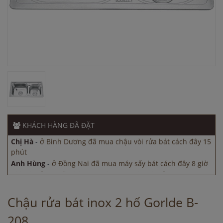
Anh Tuấn
-
ở Đồng Nai đã mua chậu vòi rửa bát cách đây
15 phút
Chị Tuyết
-
ở Bình Dương đã mua máy sấy bát cách đây 8
giờ
KHÁCH HÀNG
ĐÃ ĐẶT
Chị Hà
-
ở Bình Dương đã mua chậu vòi rửa bát cách đây 15
phút
Anh Hùng
-
ở Đồng Nai đã mua máy sấy bát cách đây 8 giờ
Chị Hà
-
ở TP. Hồ Chí Minh đã mua chậu vòi rửa bát cách
đây 8 giờ
Anh Tuấn
-
ở Đồng Nai đã mua chậu vòi rửa bát cách đây
15 phút
Chậu rửa bát inox 2 hố Gorlde B-
Chị Tuyết
-
ở Bình Dương đã mua máy sấy bát cách đây 8
208
giờ