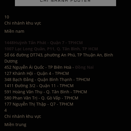
CHI NHÁNH FOOTER
10
Chi nhánh khu vực
Miền nam
1448Huỳnh Tấn Phát - Quận 7 - TPHCM
1007 Lạc Long Quân, P11, Q. Tân Bình, TP HCM
Số 66 đường DT743, phường An Phú, TP Thuận An, Bình
Dương
452 Nguyễn Ái Quốc - TP Biên Hoà -
Đồng Nai
127 Khánh Hội - Quận 4 - TPHCM
348 Bạch Đằng - Quận Bình Thạnh - TPHCM
1411 Đường 3/2 - Quận 11 - TPHCM
591 Hoàng Văn Thụ - Q. Tân Bình - TPHCM
580 Phan Văn Trị - Q. Gò Vấp - TPHCM
177 Nguyễn Thị Thập - Q7 - TPHCM
4
Chi nhánh khu vực
Miền trung