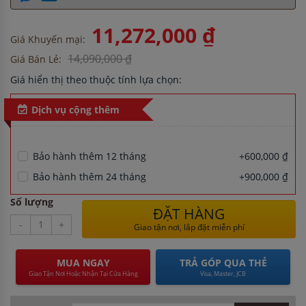
11,272,000 ₫
Giá Khuyến mại:
14,090,000 ₫
Giá Bán Lẻ:
Giá hiển thị theo thuộc tính lựa chọn:
Dịch vụ cộng thêm
Bảo hành thêm 12 tháng
+600,000 ₫
Bảo hành thêm 24 tháng
+900,000 ₫
Số lượng
ĐẶT HÀNG
-
+
Giao tận nơi, lắp đặt miễn phí
MUA NGAY
TRẢ GÓP QUA THẺ
Giao Tận Nơi Hoặc Nhận Tại Cửa Hàng
Visa, Master, JCB