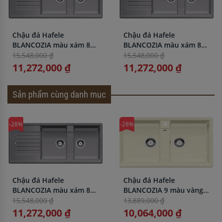
Chậu đá Hafele
Chậu đá Hafele
BLANCOZIA màu xám 8S
BLANCOZIA màu xám 8S
565.76.959
565.76.959
15,548,000 ₫
15,548,000 ₫
11,272,000 ₫
11,272,000 ₫
Sản phẩm cùng danh mục
-28%
-28%
Chậu đá Hafele
Chậu đá Hafele
BLANCOZIA màu xám 8S
BLANCOZIA 9 màu vàng
565.76.959
567.68.649
15,548,000 ₫
13,889,000 ₫
11,272,000 ₫
10,064,000 ₫