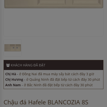
Chị Hương
-
ở Quảng Ninh đã đặt bếp từ cách đây 30 phút
Anh Nam
-
ở Bắc Ninh đã đặt bếp từ cách đây 30 phút
Chị Thảo
-
ở Hải Dương đã đặt lò vi sóng cách đây 30 phút
KHÁCH HÀNG
ĐÃ ĐẶT
Anh Nam
-
ở Hà Nội đã đặt máy hút mùi cách đây 2 giờ
Chị Hà
-
ở Đồng Nai đã mua máy sấy bát cách đây 3 giờ
Chị Hương
-
ở Quảng Ninh đã đặt bếp từ cách đây 30 phút
Anh Nam
-
ở Bắc Ninh đã đặt bếp từ cách đây 30 phút
Chị Thảo
-
ở Hải Dương đã đặt lò vi sóng cách đây 30 phút
Anh Nam
-
ở Hà Nội đã đặt máy hút mùi cách đây 2 giờ
Chị Hà
-
ở Đồng Nai đã mua máy sấy bát cách đây 3 giờ
Chậu đá Hafele BLANCOZIA 8S
Chị Hương
-
ở Quảng Ninh đã đặt bếp từ cách đây 30 phút