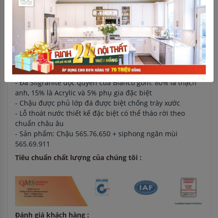
- Kích thước chậu: 1160D x 500R mm
- Kích thước mỗi bồn: 337,5D x 450R mm
- Kích thước cắt đá: 1140D x 480R mm
- Đóng gói: 1 bộ tiêu chuẩn (gồm shiphon 565.69.911)
Đặc tính của sản phẩm:
- Chậu đá blancozia 8s 565.76.659 được sản xuất bằng đá
nhân tạo Silgranite
- Đá Silgranite độc quyền của Blanco gồm: 80% là thạch
anh, 15% là Acrylic và 5% phụ gia đặc biệt
- Chậu được phủ lớp đá được biệt chống trày xước
- Lỗ thoát nước thiết kế đặc biệt có thể tháo rời theo
chuẩn châu âu
- Sản phẩm: Chậu 565.76.650 + siphong ngăn mùi
565.69.911
Tiêu chuẩn chất lượng của chúng tôi :
Đánh giá khách hàng :