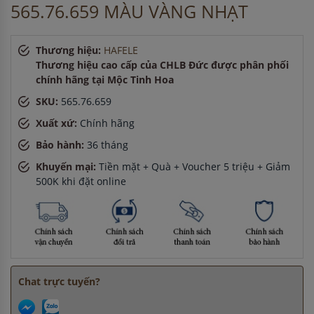
565.76.659 MÀU VÀNG NHẠT
Anh Nam
-
ở Bắc Ninh đã đặt bếp từ cách đây 30 phút
Chị Thảo
-
ở Hải Dương đã đặt lò vi sóng cách đây 30 phút
Thương hiệu:
HAFELE
Thương hiệu cao cấp của CHLB Đức được phân phối
chính hãng tại Mộc Tinh Hoa
SKU:
565.76.659
Xuất xứ:
Chính hãng
Bảo hành:
36 tháng
Khuyến mại:
Tiền mặt + Quà + Voucher 5 triệu + Giảm
500K khi đặt online
Chat trực tuyến?