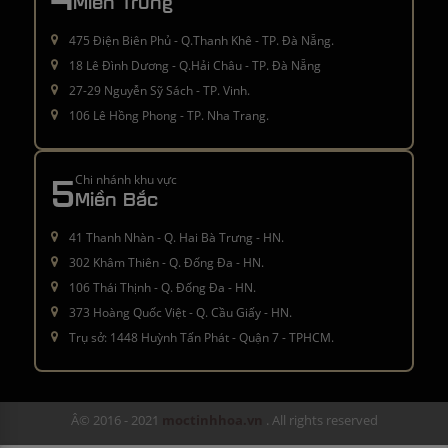
Miền Trung
475 Điện Biên Phủ - Q.Thanh Khê - TP. Đà Nẵng.
18 Lê Đình Dương - Q.Hải Châu - TP. Đà Nẵng
27-29 Nguyễn Sỹ Sách - TP. Vinh.
106 Lê Hồng Phong - TP. Nha Trang.
5
Chi nhánh khu vực
Miền Bắc
41 Thanh Nhàn - Q. Hai Bà Trưng - HN.
302 Khâm Thiên - Q. Đống Đa - HN.
106 Thái Thịnh - Q. Đống Đa - HN.
373 Hoàng Quốc Việt - Q. Cầu Giấy - HN.
Trụ sở: 1448 Huỳnh Tấn Phát - Quận 7 - TPHCM.
Â© 2016 - 2021
moctinhhoa.vn
. All rights reserved