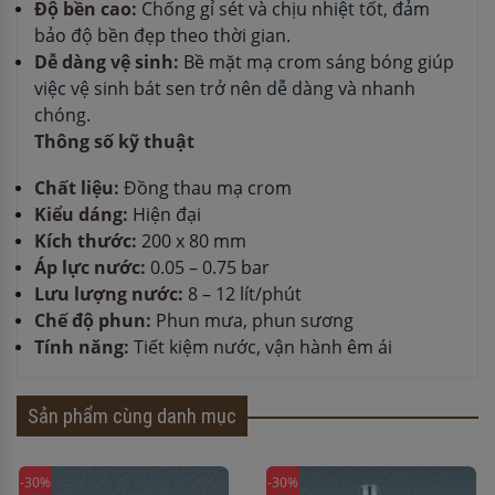
Độ bền cao:
Chống gỉ sét và chịu nhiệt tốt, đảm
bảo độ bền đẹp theo thời gian.
Dễ dàng vệ sinh:
Bề mặt mạ crom sáng bóng giúp
việc vệ sinh bát sen trở nên dễ dàng và nhanh
chóng.
Thông số kỹ thuật
Chất liệu:
Đồng thau mạ crom
Kiểu dáng:
Hiện đại
Kích thước:
200 x 80 mm
Áp lực nước:
0.05 – 0.75 bar
Lưu lượng nước:
8 – 12 lít/phút
Chế độ phun:
Phun mưa, phun sương
Tính năng:
Tiết kiệm nước, vận hành êm ái
Sản phẩm cùng danh mục
-30%
-30%