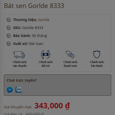
Bát sen Gorlde 8333
Thương hiệu:
Gorlde
SKU:
Gorlde 8333
Bảo hành:
36 tháng
Xuất xứ:
Đài loan
Chat trực tuyến?
343,000 ₫
Giá Khuyến mại:
490,000 ₫
Giá Bán Lẻ: