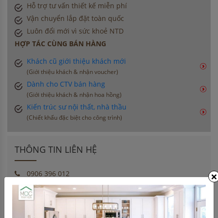
Hỗ trợ tư vấn thiết kế miễn phí
Vận chuyển lắp đặt toàn quốc
Luôn đổi mới vì sức khoẻ NTD
HỢP TÁC CÙNG BÁN HÀNG
Khách cũ giới thiệu khách mới
(Giới thiệu khách & nhận voucher)
Dành cho CTV bán hàng
(Giới thiệu khách & nhận hoa hồng)
Kiến trúc sư nội thất, nhà thầu
(Chiết khấu đặc biệt cho công trình)
THÔNG TIN LIÊN HỆ
×
0906 396 012
info@moctinhhoa.vn
Số 877 Huỳnh Tấn Phát, Phường Phú Thuận, Quận 7,
Tp Hồ Chí Minh