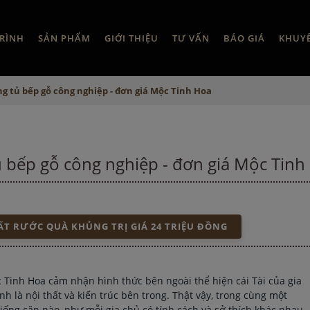
RÌNH
SẢN PHẨM
GIỚI THIỆU
TƯ VẤN
BÁO GIÁ
KHUY
ông tủ bếp gỗ công nghiệp - đơn giá Mộc Tinh Hoa
tủ bếp gỗ công nghiệp - đơn giá Mộc Tinh
T RƯỚC QUÀ KHỦNG TRỊ GIÁ 24 TRIỆU ĐỒNG
c Tinh Hoa cảm nhận hình thức bên ngoài thể hiện cái Tài của gia
nh là nội thất và kiến trúc bên trong. Thật vậy, trong cùng một
ống căn nào, như mỗi gia chủ có tính cách và sở thích khác nhau.