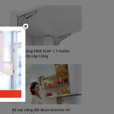
×
Bộ tay nâng FREE FLAP 1.7 Hafele
493.05.820 nắp trắng
Bộ tay nâng đôi Blum Aventos HF