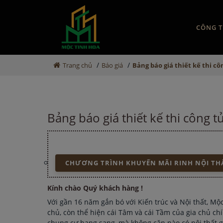
CÔNG T
/
/
Trang chủ
Báo giá
Bảng báo giá thiết kế thi c
Bảng báo giá thiết kế thi công 
CHƯƠNG TRÌNH KHUYẾN MÃI RINH NỘI THẤ
Kính chào Quý khách hàng !
Với gần 16 năm gắn bó với Kiến trúc và Nội thất, Mộ
chủ, còn thể hiện cái Tâm và cái Tầm của gia chủ chí
chung cư hạng sang, mà không căn nào có nội thất gi