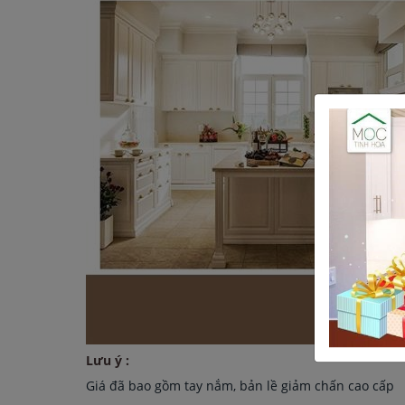
Lưu ý :
Giá đã bao gồm tay nắm, bản lề giảm chấn cao cấp