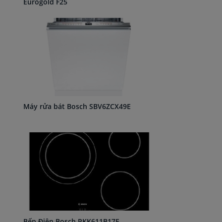
Eurogold F25
Máy rửa bát Bosch SBV6ZCX49E
Bếp Điện Bosch PKK611B17E