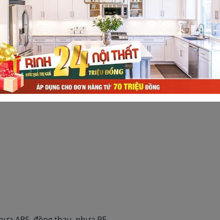
tích hợp Cleansui EU202
ày)
 Nhựa ABS, đồng thau, nhựa PE