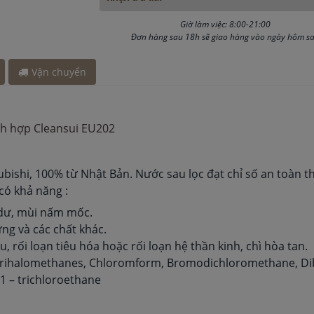
5 giờ
 2 giờ
Giờ làm việc: 8:00-21:00
đây 30 phút
Đơn hàng sau 18h sẽ giao hàng vào ngày hôm s
y 3 giờ
đây 45 phút
Vận chuyển
ích hợp Cleansui EU202
ishi, 100% từ Nhật Bản. Nước sau lọc đạt chỉ số an toàn t
 có khả năng :
o dư, mùi nấm mốc.
ửng và các chất khác.
, rối loạn tiêu hóa hoặc rối loạn hệ thần kinh, chì hòa tan.
ư: Trihalomethanes, Chloromform, Bromodichloromethane,
,1 – trichloroethane