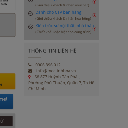
(Giới thiệu khách & nhận voucher)
Dành cho CTV bán hàng
(Giới thiệu khách & nhận hoa hồng)
Kiến trúc sư nội thất, nhà thầu
(Chiết khấu đặc biệt cho công trình)
THÔNG TIN LIÊN HỆ
0906 396 012
info@moctinhhoa.vn
Số 877 Huỳnh Tấn Phát,
Phường Phú Thuận, Quận 7, Tp Hồ
hí
Chí Minh
THẺ