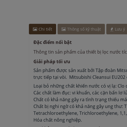
Chị Lan
-
ở Bắc Ninh đã đặt máy rửa bát cách đây 
Anh Nam
-
ở Hải Phòng đã đặt lò vi sóng cách đây
Anh Nam
-
ở Hải Dương đã đặt máy hút mùi cách 
Chị Tuyết
-
ở Cần Thơ đã mua máy sấy bát cách đâ
Anh Hùng
-
ở Đồng Nai đã mua máy sấy bát cách 
Chi tiết
Thông số kỹ thuật
Lưu ý
Đặc điểm nổi bật
Thông tin sản phẩm của thiết bị lọc nước t
Giải pháp tối ưu
Sản phẩm được sản xuất bởi Tập đoàn Mitsub
trực tiếp tại vòi. Mitsubishi Cleansui EU202
Loại bỏ những chất khiến nước có vị lạ: Cl
Các chất làm đục: vi khuẩn, các cặn bẩn lơ l
Chất có khả năng gây ra tình trạng thiếu máu
Chất bị nghi ngờ có khả năng gây ung th
Tetrachloroethylene, Trichloroethylene, 1,1
Hóa chất nông nghiệp.