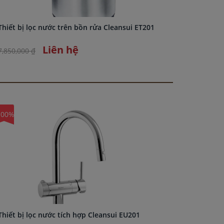
Thiết bị lọc nước trên bồn rửa Cleansui ET201
Thiết bị
Liên hệ
7,850,000 ₫
15,610,0
100%
-100%
Thiết bị lọc nước tích hợp Cleansui EU201
Thiết bị