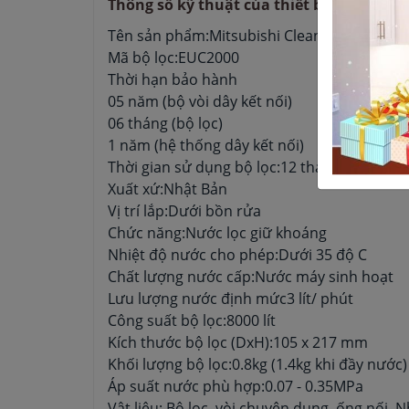
Thông số kỹ thuật của thiết bị lọc nước 
Tên sản phẩm:Mitsubishi Cleansui EU202
Mã bộ lọc:EUC2000
Thời hạn bảo hành
05 năm (bộ vòi dây kết nối)
06 tháng (bộ lọc)
1 năm (hệ thống dây kết nối)
Thời gian sử dụng bộ lọc:12 tháng (20 lít/ ng
Xuất xứ:Nhật Bản
Vị trí lắp:Dưới bồn rửa
Chức năng:Nước lọc giữ khoáng
Nhiệt độ nước cho phép:Dưới 35 độ C
Chất lượng nước cấp:Nước máy sinh hoạt
Lưu lượng nước định mức3 lít/ phút
Công suất bộ lọc:8000 lít
Kích thước bộ lọc (DxH):105 x 217 mm
Khối lượng bộ lọc:0.8kg (1.4kg khi đầy nước)
Áp suất nước phù hợp:0.07 - 0.35MPa
Vật liệu: Bộ lọc, vòi chuyên dụng, ống nối,