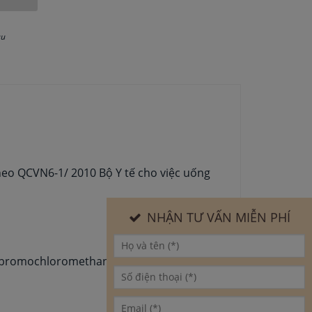
au
heo QCVN6-1/ 2010 Bộ Y tế cho việc uống
NHẬN TƯ VẤN MIỄN PHÍ
 Dibromochloromethane, Bromoform,