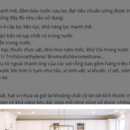
 mạnh mẽ, đảm bảo nước sau lọc đạt tiêu chuẩn uống được trự
 ứng đầy đủ nhu cầu sử dụng.
 4 cấp lọc liên tục, khả năng lọc mạnh mẽ.
 cặn bẩn và tạp chất có trong nước.
lẫn trong nước.
ộc hại, thuốc thực vật, khử mùi nấm mốc, khử Clo trong nướ
1,1/ Trichloroethylene/ Bromodichloromethane…
 từ ngoài thành ống của các sợi rỗng bao gồm hàng triệu lỗ 
ước lớn hơn 0.1µm như tảo, vi sinh vật, vi khuẩn, rỉ sét, nấ
lợi.
t, hạt vi nhựa và giữ lại khoáng chất có lợi với kích thước m
y sen có khả năng kéo dài, giúp mở rộng vùng sử dụng, chốn
lọc công nghệ cao không sử dụng điện, toàn bộ nước đầu v
tiếp, kiểu vòi tia sen, chế độ nước nóng/ ấm/ thường đều đượ