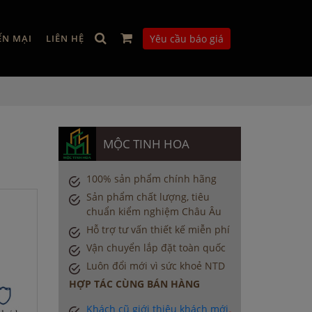
ẾN MẠI
LIÊN HỆ
Yêu cầu báo giá
MỘC TINH HOA
100% sản phẩm chính hãng
Sản phẩm chất lượng, tiêu
chuẩn kiểm nghiệm Châu Âu
Hỗ trợ tư vấn thiết kế miễn phí
Vận chuyển lắp đặt toàn quốc
Luôn đổi mới vì sức khoẻ NTD
HỢP TÁC CÙNG BÁN HÀNG
Khách cũ giới thiệu khách mới