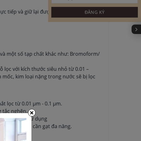
c tiếp và giữ lại được các khoáng chất có
c và một số tạp chất khác như: Bromoform/
lọc với kích thước siêu nhỏ từ 0.01 –
m mốc, kim loại nặng trong nước sẽ bị lọc
ắt lọc từ 0.01 µm - 0.1 µm.
×
g tắc nghẽn.
ào đầu được sử dụng
c tích hợp với cần gạt đa năng.