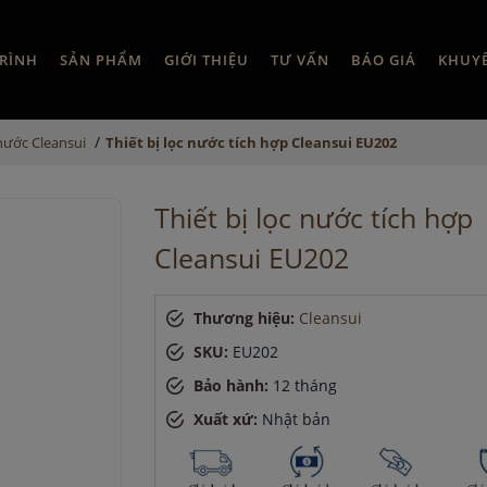
RÌNH
SẢN PHẨM
GIỚI THIỆU
TƯ VẤN
BÁO GIÁ
KHUY
/
 nước Cleansui
Thiết bị lọc nước tích hợp Cleansui EU202
Thiết bị lọc nước tích hợp
Cleansui EU202
Thương hiệu:
Cleansui
SKU:
EU202
Bảo hành:
12 tháng
Xuất xứ:
Nhật bản