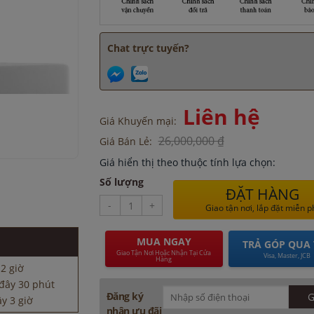
Chat trực tuyến?
Liên hệ
Giá Khuyến mại:
26,000,000 ₫
Giá Bán Lẻ:
Giá hiển thị theo thuộc tính lựa chọn:
Số lượng
đây 30 phút
ĐẶT HÀNG
-
+
y 3 giờ
Giao tận nơi, lắp đặt miễn p
đây 45 phút
5 giờ
MUA NGAY
TRẢ GÓP QUA 
 2 giờ
Giao Tận Nơi Hoặc Nhận Tại Cửa
Visa, Master, JCB
Hàng
đây 30 phút
y 3 giờ
Đăng ký
đây 45 phút
nhận ưu đãi