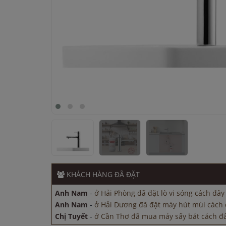
Anh Nam
-
ở Hải Dương đã đặt máy hút mùi cách 
Chị Tuyết
-
ở Cần Thơ đã mua máy sấy bát cách đâ
Anh Hùng
-
ở Đồng Nai đã mua máy sấy bát cách 
Chị Lan
-
ở Bắc Ninh đã đặt máy rửa bát cách đây 
KHÁCH HÀNG
ĐÃ ĐẶT
Anh Nam
-
ở Hải Phòng đã đặt lò vi sóng cách đây
Anh Nam
-
ở Hải Dương đã đặt máy hút mùi cách 
Chị Tuyết
-
ở Cần Thơ đã mua máy sấy bát cách đâ
Anh Hùng
-
ở Đồng Nai đã mua máy sấy bát cách 