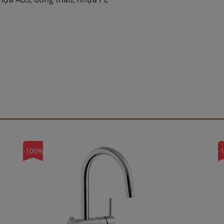
-100%
-