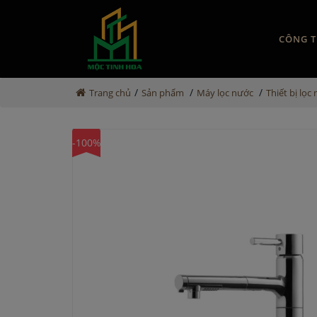
CÔNG T
/
/
/
Trang chủ
Sản phẩm
Máy lọc nước
Thiết bị lọc
-100%