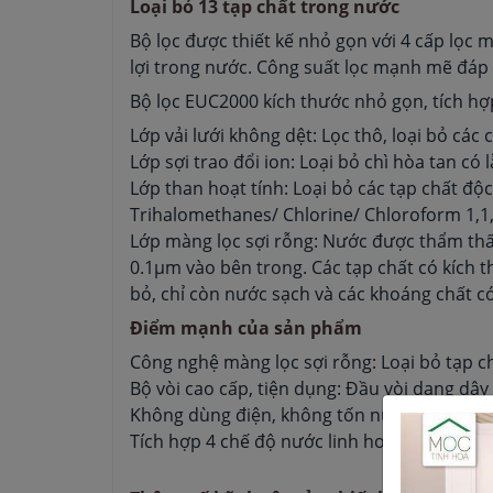
Loại bỏ 13 tạp chất trong nước
Bộ lọc được thiết kế nhỏ gọn với 4 cấp lọc
lợi trong nước. Công suất lọc mạnh mẽ đáp
Bộ lọc EUC2000 kích thước nhỏ gọn, tích hợp
Lớp vải lưới không dệt: Lọc thô, loại bỏ các
Lớp sợi trao đổi ion: Loại bỏ chì hòa tan có 
Lớp than hoạt tính: Loại bỏ các tạp chất đ
Trihalomethanes/ Chlorine/ Chloroform 1,
Lớp màng lọc sợi rỗng: Nước được thẩm thấu
0.1µm vào bên trong. Các tạp chất có kích th
bỏ, chỉ còn nước sạch và các khoáng chất có 
Điểm mạnh của sản phẩm
Công nghệ màng lọc sợi rỗng: Loại bỏ tạp chấ
Bộ vòi cao cấp, tiện dụng: Đầu vòi dạng dâ
Không dùng điện, không tốn nước thải: Bộ 
Tích hợp 4 chế độ nước linh hoạt: Tia trực 