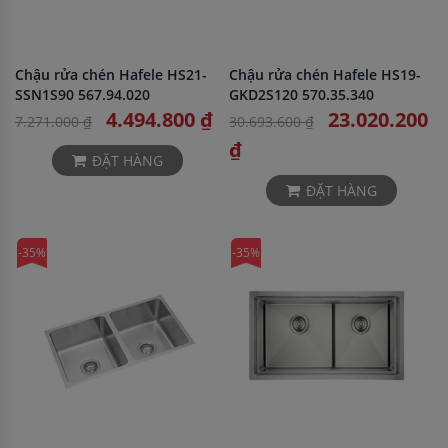
Chậu rửa chén Hafele HS21-
Chậu rửa chén Hafele HS19-
SSN1S90 567.94.020
GKD2S120 570.35.340
4.494.800 ₫
23.020.200
7.271.000 ₫
30.693.600 ₫
₫
ĐẶT HÀNG
ĐẶT HÀNG
-35%
-35%