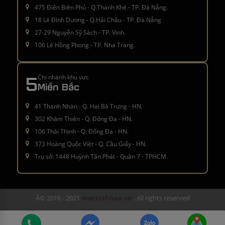
475 Điện Biên Phủ - Q.Thanh Khê - TP. Đà Nẵng.
18 Lê Đình Dương - Q.Hải Châu - TP. Đà Nẵng
27-29 Nguyễn Sỹ Sách - TP. Vinh.
106 Lê Hồng Phong - TP. Nha Trang.
5
Chi nhánh khu vực
Miền Bắc
41 Thanh Nhàn - Q. Hai Bà Trưng - HN.
302 Khâm Thiên - Q. Đống Đa - HN.
106 Thái Thịnh - Q. Đống Đa - HN.
373 Hoàng Quốc Việt - Q. Cầu Giấy - HN.
Trụ sở: 1448 Huỳnh Tấn Phát - Quận 7 - TPHCM.
Â© 2016 - 2021
moctinhhoa.vn
. All rights reserved