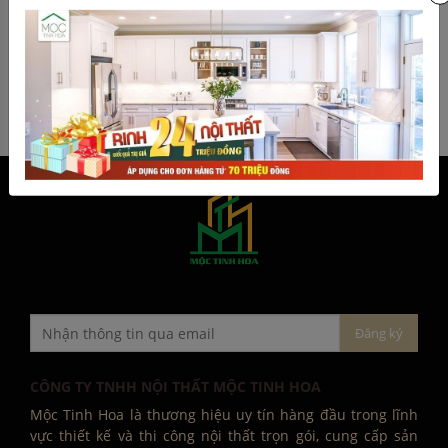
ĐẶT HÀNG
ĐẶT HÀNG
Trang đầu
Trước
2
3
4
5
6
CÔNG TY TNHH NỘI THẤT MỘC TINH HOA
Mộc Tinh Hoa là thương hiệu uy tín hàng đầu trong lĩnh
vực thiết kế và thi công nội thất trọn gói, cung cấp sản