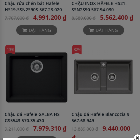
Chậu rửa chén bát Hafele
CHẬU INOX HÄFELE HS21-
HS19-SSN2S90S 567.23.020
SSN2S90 567.94.030
4.991.200 ₫
5.562.400 ₫
7.707.000 ₫
8.589.000 ₫
ĐẶT HÀNG
ĐẶT HÀNG
-13%
-32%
Chậu đá Hafele GALBA HS-
Chậu đá Hafele Blancozia 9
GS5543 570.35.430
567.68.949
7.979.310 ₫
9.440.000
9.211.000 ₫
13.889.000 ₫
×
₫