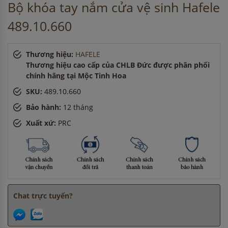
Bộ khóa tay nắm cửa vệ sinh Hafele
Chị Hương
-
ở Hà Nội đã đặt máy hút mùi cách đây 1 giờ
Anh Nam
-
ở Hà Nội đã đặt máy hút mùi cách đây 30 phút
489.10.660
Chị Tuyết
-
ở Cần Thơ đã mua bếp điện từ cách đây 15 phút
Chị Tuyết
-
ở Đồng Nai đã mua máy sấy bát cách đây 3 giờ
Thương hiệu:
HAFELE
Anh Minh
-
ở Cần Thơ đã mua chậu vòi rửa bát cách đây 3
Thương hiệu cao cấp của CHLB Đức được phân phối
giờ
chính hãng tại Mộc Tinh Hoa
SKU:
489.10.660
Bảo hành:
12 tháng
Xuất xứ:
PRC
Chat trực tuyến?