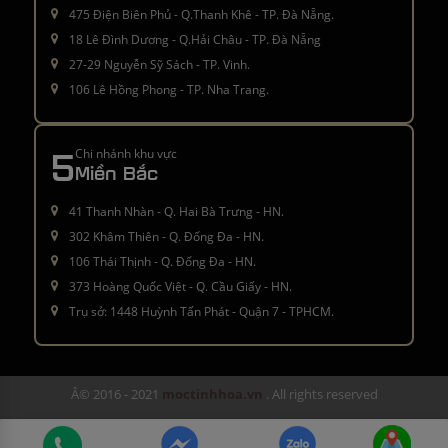
475 Điện Biên Phủ - Q.Thanh Khê - TP. Đà Nẵng.
18 Lê Đình Dương - Q.Hải Châu - TP. Đà Nẵng
27-29 Nguyễn Sỹ Sách - TP. Vinh.
106 Lê Hồng Phong - TP. Nha Trang.
5
Chi nhánh khu vực
Miền Bắc
41 Thanh Nhàn - Q. Hai Bà Trưng - HN.
302 Khâm Thiên - Q. Đống Đa - HN.
106 Thái Thịnh - Q. Đống Đa - HN.
373 Hoàng Quốc Việt - Q. Cầu Giấy - HN.
Trụ sở: 1448 Huỳnh Tấn Phát - Quận 7 - TPHCM.
Â© 2016 - 2021
moctinhhoa.vn
. All rights reserved