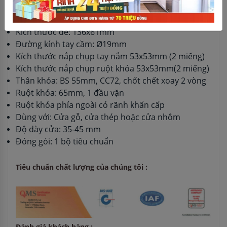
đồng, tay nắm bằng inox 304
Màu hoàn thiện: màu inox mờ
Kích thước đế: 136x61mm
Đường kính tay cầm: Ø19mm
Kích thước nắp chụp tay nắm 53x53mm (2 miếng)
Kích thước nắp chụp ruột khóa 53x53mm(2 miếng)
Thân khóa: BS 55mm, CC72, chốt chết xoay 2 vòng
Ruột khóa: 65mm, 1 đầu vặn
Ruột khóa phía ngoài có rãnh khẩn cấp
Dùng với: Cửa gỗ, cửa thép hoặc cửa nhôm
Độ dày cửa: 35-45 mm
Đóng gói: 1 bộ tiêu chuẩn
Tiêu chuẩn chất lượng của chúng tôi :
Đánh giá khách hàng :