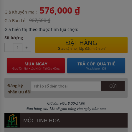
576,000 ₫
Giá Khuyến mại:
907,500 ₫
Giá Bán Lẻ:
Giá hiển thị theo thuộc tính lựa chọn:
Số lượng
ĐẶT HÀNG
-
+
Giao tận nơi, lắp đặt miễn phí
MUA NGAY
TRẢ GÓP QUA THẺ
Giao Tận Nơi Hoặc Nhận Tại Cửa Hàng
Visa, Master, JCB
Đăng ký
nhận ưu đãi
Giờ làm việc: 8:00-21:00
Đơn hàng sau 18h sẽ giao hàng vào ngày hôm sau
MỘC TINH HOA